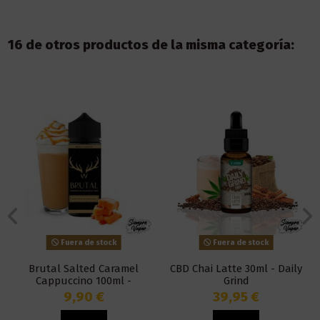
16 de otros productos de la misma categoría:
Fuera de stock
Fuera de stock
Brutal Salted Caramel
CBD Chai Latte 30ml - Daily
Cappuccino 100ml -
Grind
Blackout
9,90 €
39,95 €