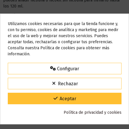
puedes añadir nicotina o nicokit sin nicotina para llenarlo hasta
los 120 ml.
Este líquido no contiene nicotina, si deseas a conseguir 3 mg de
nicotina debes añadir
2 NICOKIT
de 10 ml con 20 mg de
Utilizamos cookies necesarias para que la tienda funcione y,
Do not show again.
nicotina/ml.
con tu permiso, cookies de analítica y marketing para medir
el uso de la web y mejorar nuestros servicios. Puedes
AÑADIR NICOKIT DE 3 MG
AVISO IMPORTANTE
aceptar todas, rechazarlas o configurar tus preferencias.
Nos tomamos unos días
Consulta nuestra Política de cookies para obtener más
información.
Todos los pedidos realizados desde el
24 de julio hasta el 10 de
agosto
comenzarán a enviarse a partir del
martes 11 de agosto
.
Detalles del producto
Configurar
15% de descuento
Para agradecerte la espera durante estos días.
Rechazar
VACACIONES15
Código:
Reseñas (0)
Gracias por tu paciencia y por seguir confiando en nosotros.
Aceptar
Política de privacidad y cookies
También puede que te guste