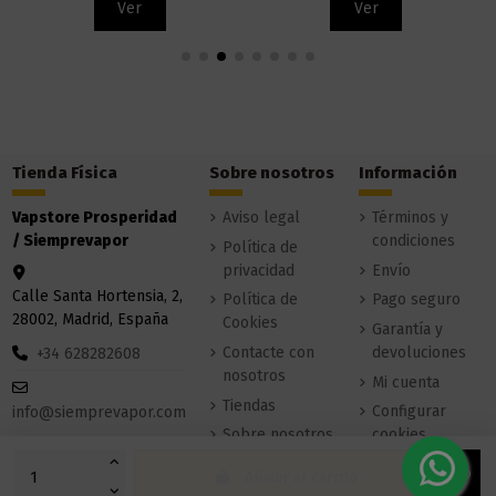
Ver
Ver
Tienda Física
Sobre nosotros
Información
Vapstore Prosperidad
Aviso legal
Términos y
/ Siemprevapor
condiciones
Política de
privacidad
Envío
Calle Santa Hortensia, 2,
Política de
Pago seguro
28002, Madrid, España
Cookies
Garantía y
Contacte con
devoluciones
+34 628282608
nosotros
Mi cuenta
Tiendas
Configurar
info@siemprevapor.com
Sobre nosotros
cookies
Añadir al carrito