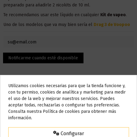
preparado para añadirle 2 nicokits de 10 ml.
Te recomendamos usar este líquido en
cualquier
Kit
de vapeo
.
Uno de los modelos que va muy bien sería el
Drag 3 de Voopoo
Utilizamos cookies necesarias para que la tienda funcione y,
Do not show again.
con tu permiso, cookies de analítica y marketing para medir
el uso de la web y mejorar nuestros servicios. Puedes
AVISO IMPORTANTE
aceptar todas, rechazarlas o configurar tus preferencias.
Descripción
Nos tomamos unos días
Consulta nuestra Política de cookies para obtener más
información.
Todos los pedidos realizados desde el
24 de julio hasta el 10 de
agosto
comenzarán a enviarse a partir del
martes 11 de agosto
.
El contenido son 100 ml, pero la botella admite hasta 120 ml,
Configurar