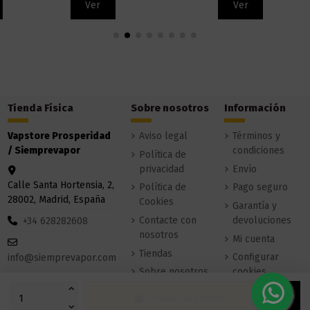
Ver
Ver
Tienda Física
Sobre nosotros
Información
Vapstore Prosperidad
Aviso legal
Términos y
/ Siemprevapor
condiciones
Política de
privacidad
Envío
Calle Santa Hortensia, 2,
Política de
Pago seguro
28002, Madrid, España
Cookies
Garantía y
Contacte con
devoluciones
+34 628282608
nosotros
Mi cuenta
Tiendas
Configurar
info@siemprevapor.com
Sobre nosotros
cookies
Añadir al carrito