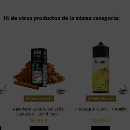
16 de otros productos de la misma categoría:
Fuera de stock
Fuera de stock
American Luxury 6M Ethyl
Pineapple 100ml - Frumist
Signature 120ml Pack -
Drops
16,95 €
14,90 €