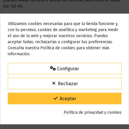
puedes añadir nicotina o nicokit sin nicotina para llenarlo hasta
los 120 ml.
Este líquido no contiene nicotina, si deseas a conseguir 3 mg de
nicotina debes añadir
2 NICOKIT
de 10 ml con 20 mg de
Utilizamos cookies necesarias para que la tienda funcione y,
Do not show again.
nicotina/ml.
con tu permiso, cookies de analítica y marketing para medir
el uso de la web y mejorar nuestros servicios. Puedes
AÑADIR NICOKIT DE 3 MG
AVISO IMPORTANTE
aceptar todas, rechazarlas o configurar tus preferencias.
Nos tomamos unos días
Consulta nuestra Política de cookies para obtener más
información.
Todos los pedidos realizados desde el
24 de julio hasta el 10 de
agosto
comenzarán a enviarse a partir del
martes 11 de agosto
.
Detalles del producto
Configurar
15% de descuento
Para agradecerte la espera durante estos días.
Rechazar
VACACIONES15
Código:
Reseñas (0)
Gracias por tu paciencia y por seguir confiando en nosotros.
Aceptar
Política de privacidad y cookies
También puede que te guste