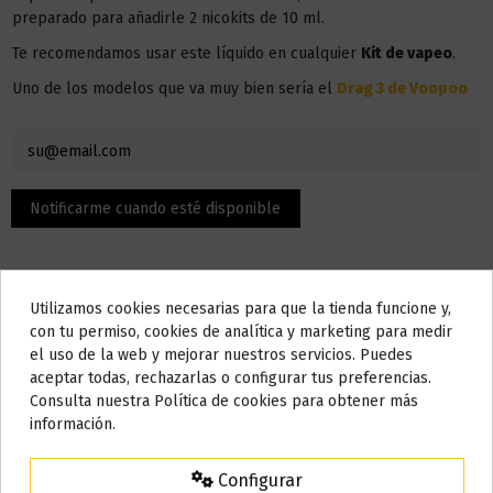
preparado para añadirle 2 nicokits de 10 ml.
Te recomendamos usar este líquido en
cualquier
Kit
de vapeo
.
Uno de los modelos que va muy bien sería el
Drag 3 de Voopoo
Utilizamos cookies necesarias para que la tienda funcione y,
Do not show again.
con tu permiso, cookies de analítica y marketing para medir
el uso de la web y mejorar nuestros servicios. Puedes
AVISO IMPORTANTE
aceptar todas, rechazarlas o configurar tus preferencias.
Descripción
Nos tomamos unos días
Consulta nuestra Política de cookies para obtener más
información.
Todos los pedidos realizados desde el
24 de julio hasta el 10 de
agosto
comenzarán a enviarse a partir del
martes 11 de agosto
.
El contenido son 100 ml, pero la botella admite hasta 120 ml,
Configurar