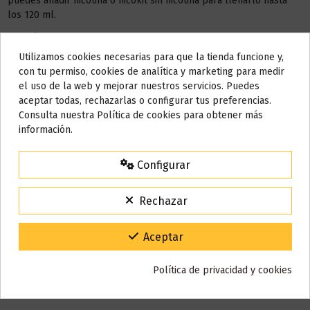
puedes añadir nicotina o nicokit sin nicotina para llenarlo hasta
los 120 ml.
Este líquido no contiene nicotina, si deseas a conseguir 3 mg de
nicotina debes añadir
2 NICOKIT
de 10 ml con 20 mg de
Utilizamos cookies necesarias para que la tienda funcione y,
Do not show again.
nicotina/ml.
con tu permiso, cookies de analítica y marketing para medir
el uso de la web y mejorar nuestros servicios. Puedes
AÑADIR NICOKIT DE 3 MG
AVISO IMPORTANTE
aceptar todas, rechazarlas o configurar tus preferencias.
Nos tomamos unos días
Consulta nuestra Política de cookies para obtener más
información.
Todos los pedidos realizados desde el
24 de julio hasta el 10 de
agosto
comenzarán a enviarse a partir del
martes 11 de agosto
.
Detalles del producto
Configurar
15% de descuento
Para agradecerte la espera durante estos días.
Rechazar
VACACIONES15
Código:
Reseñas (0)
Gracias por tu paciencia y por seguir confiando en nosotros.
Aceptar
Política de privacidad y cookies
También puede que te guste