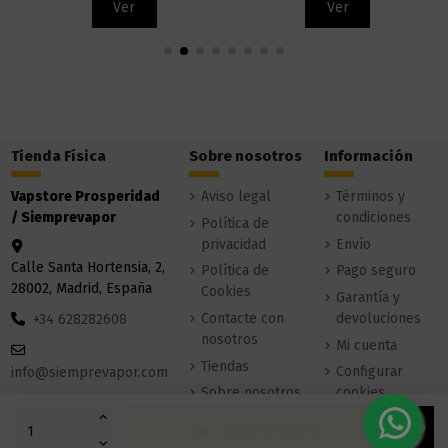
Ver
Ver
Tienda Física
Sobre nosotros
Información
Vapstore Prosperidad
Aviso legal
Términos y
/ Siemprevapor
condiciones
Política de
privacidad
Envío
Calle Santa Hortensia, 2,
Política de
Pago seguro
28002, Madrid, España
Cookies
Garantía y
Contacte con
devoluciones
+34 628282608
nosotros
Mi cuenta
Tiendas
Configurar
info@siemprevapor.com
Sobre nosotros
cookies
Añadir al carrito