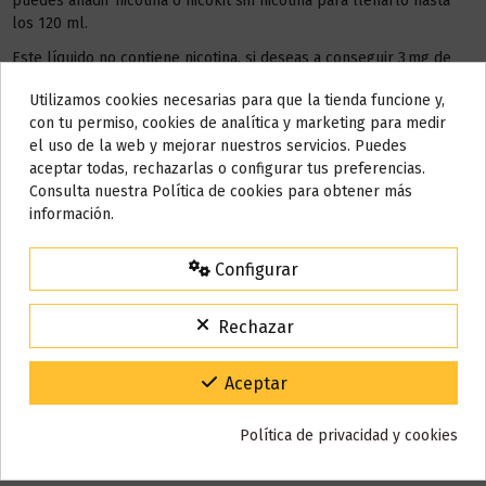
puedes añadir nicotina o nicokit sin nicotina para llenarlo hasta
los 120 ml.
Este líquido no contiene nicotina, si deseas a conseguir 3 mg de
nicotina debes añadir
2 NICOKIT
de 10 ml con 20 mg de
Utilizamos cookies necesarias para que la tienda funcione y,
nicotina/ml.
Do not show again.
con tu permiso, cookies de analítica y marketing para medir
el uso de la web y mejorar nuestros servicios. Puedes
AÑADIR NICOKIT DE 3 MG
AVISO IMPORTANTE
aceptar todas, rechazarlas o configurar tus preferencias.
Nos tomamos unos días
Consulta nuestra Política de cookies para obtener más
información.
Todos los pedidos realizados desde el
24 de julio hasta el 10 de
agosto
comenzarán a enviarse a partir del
martes 11 de agosto
.
Detalles del producto
Configurar
15% de descuento
Para agradecerte la espera durante estos días.
Rechazar
Reseñas (0)
VACACIONES15
Código:
Gracias por tu paciencia y por seguir confiando en nosotros.
Aceptar
Política de privacidad y cookies
También puede que te guste