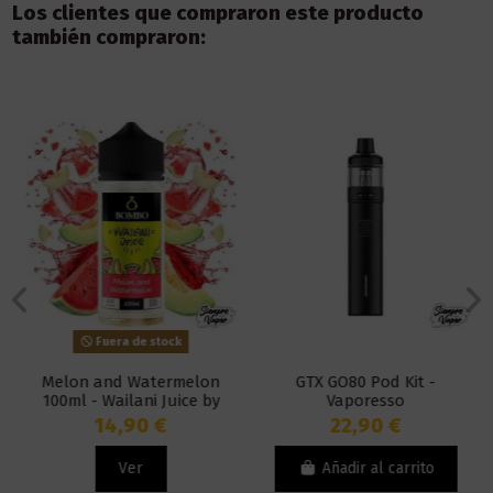
Los clientes que compraron este producto
también compraron:
Fuera de stock
Melon and Watermelon
GTX GO80 Pod Kit -
100ml - Wailani Juice by
Vaporesso
Bombo
14,90 €
22,90 €
Ver
Añadir al carrito