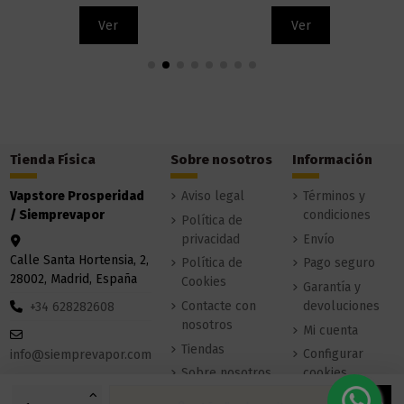
Ver
Ver
Tienda Física
Sobre nosotros
Información
Vapstore Prosperidad
Aviso legal
Términos y
/ Siemprevapor
condiciones
Política de
privacidad
Envío
Calle Santa Hortensia, 2,
Política de
Pago seguro
28002, Madrid, España
Cookies
Garantía y
Contacte con
devoluciones
+34 628282608
nosotros
Mi cuenta
Tiendas
Configurar
info@siemprevapor.com
Sobre nosotros
cookies