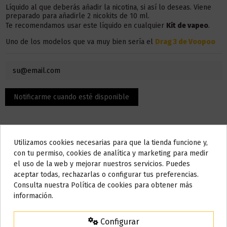
Líquido al que deberás añadir la nicotina, si así lo deseas. Viene
preparado para añadirle 2 nicokits de 10 ml.
Te recomendamos usar este líquido en
cualquier
Kit
de vapeo
.
Uno de los modelos que va muy bien sería el
Drag 3 de Voopoo
Utilizamos cookies necesarias para que la tienda funcione y,
Do not show again.
con tu permiso, cookies de analítica y marketing para medir
el uso de la web y mejorar nuestros servicios. Puedes
AVISO IMPORTANTE
aceptar todas, rechazarlas o configurar tus preferencias.
Descripción
Nos tomamos unos días
Consulta nuestra Política de cookies para obtener más
información.
Todos los pedidos realizados desde el
24 de julio hasta el 10 de
agosto
comenzarán a enviarse a partir del
martes 11 de agosto
.
El contenido son 100 ml, pero la botella admite hasta 120 ml,
Configurar