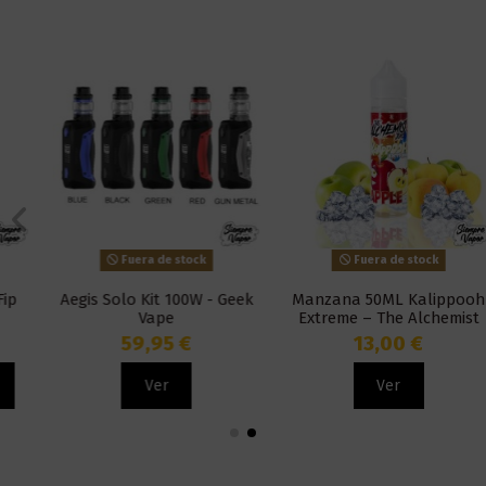
Fuera de stock
Fuera de stock
Aegis Solo Kit 100W - Geek
Manzana 50ML Kalippooh
Vape
Extreme – The Alchemist
Juice
59,95 €
13,00 €
Ver
Ver