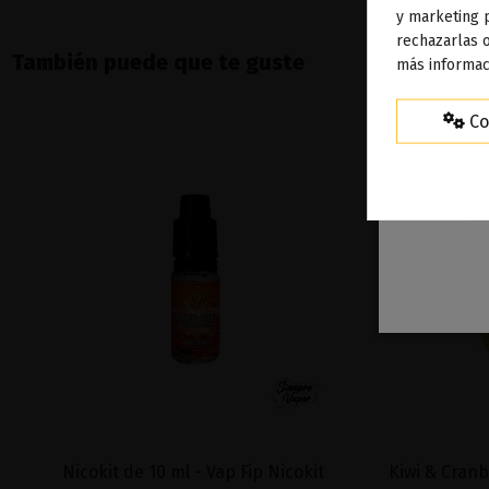
To
y marketing 
rechazarlas o
ag
También puede que te guste
más informac
Co
Nicokit de 10 ml - Vap Fip Nicokit
Kiwi & Cranb