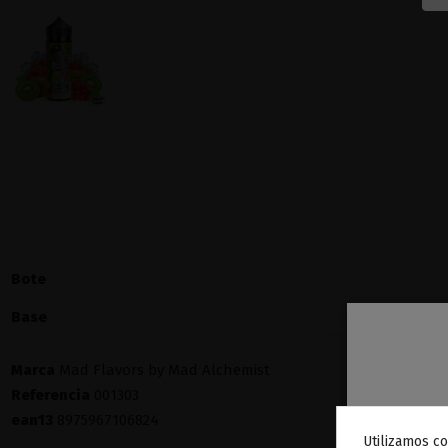
Bote
Base
Marca
Mad Flavors by Mad Alchemist
Referencia
001303
ean13
8975967106824
Utilizamos co