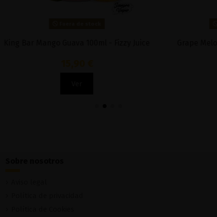
Fuera de stock
Fuera de stock
go Guava 100ml - Fizzy Juice
Grape Melon Ice 100ml - J
15,90 €
20,90 €
Ver
Ver
Sobre nosotros
Aviso legal
Política de privacidad
Política de Cookies