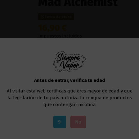
Mad Alchemist
Fuera de stock
16,90 €
Impuestos incluidos
El
Ice Cranberry Kiwi
de
Mad Flavors by Mad A
combina
grosella
con
kiw
i y
efecto frío
, ideal
Líquido al que deberás añadir la nicotina, si a
Antes de entrar, verifica tu edad
Te recomendamos usar este líquido en
cualqu
Al visitar esta web certificas que eres mayor de edad y que
Uno de los modelos que va muy bien sería el
la legislación de tu país autoriza la compra de productos
que contengan nicotina
Añadir al carrito
Si
No