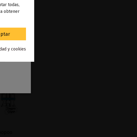
 de
tar todas,
ra obtener
to
.
ptar
idad y cookies
Voopoo