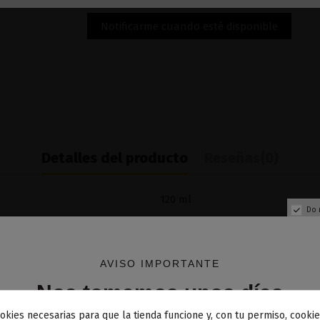
Detalles del producto
Reseñas
(0)
120 ml
Do 
60% VG / 40% PG
AVISO IMPORTANTE
Nos tomamos unos días
okies necesarias para que la tienda funcione y, con tu permiso, cookie