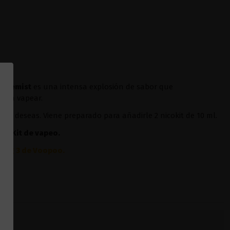
lchemist
es una intensa explosión de sabor que
 para vapear.
sí lo deseas. Viene preparado para añadirle 2 nicokit de 10 ml.
ier
Kit de vapeo.
Drag 3 de Voopoo
.