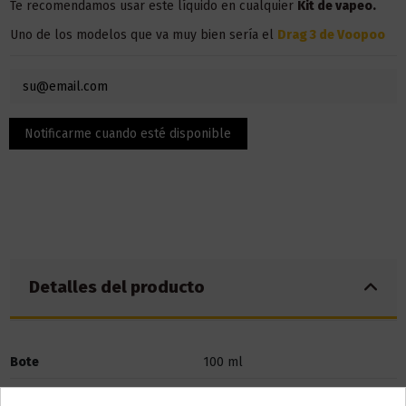
Te recomendamos usar este líquido en cualquier
Kit de vapeo
.
Uno de los modelos que va muy bien sería el
Drag 3 de Voopoo
Detalles del producto
Bote
100 ml
Base
70%PG / 30% VG