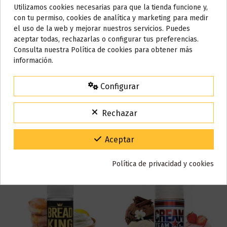
Utilizamos cookies necesarias para que la tienda funcione y,
Do not show again.
con tu permiso, cookies de analítica y marketing para medir
Marca
Kings Crest
el uso de la web y mejorar nuestros servicios. Puedes
Referencia
001111
AVISO IMPORTANTE
aceptar todas, rechazarlas o configurar tus preferencias.
ean13
6682896285217
Nos tomamos unos días
Consulta nuestra Política de cookies para obtener más
información.
Todos los pedidos realizados desde el
24 de julio hasta el 10 de
Reseñas (0)
agosto
comenzarán a enviarse a partir del
martes 11 de agosto
.
Configurar
15% de descuento
Para agradecerte la espera durante estos días.
Rechazar
VACACIONES15
Código:
También puede que te guste
Gracias por tu paciencia y por seguir confiando en nosotros.
Aceptar
Política de privacidad y cookies