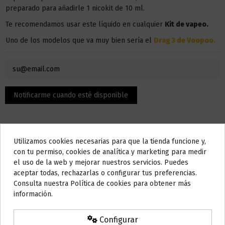
preparado para añadirle 1 nicokit de 10 ml.
Te recomendamos usar este líquido en
cualquier
Kit de vapeo.
Uno de los modelos que va muy bien sería el
Drag 3 de Voopoo
.
Utilizamos cookies necesarias para que la tienda funcione y,
Do not show again.
con tu permiso, cookies de analítica y marketing para medir
el uso de la web y mejorar nuestros servicios. Puedes
AVISO IMPORTANTE
aceptar todas, rechazarlas o configurar tus preferencias.
Descripción
Nos tomamos unos días
Consulta nuestra Política de cookies para obtener más
información.
Todos los pedidos realizados desde el
24 de julio hasta el 10 de
agosto
comenzarán a enviarse a partir del
martes 11 de agosto
.
El contenido son 50 ml, pero la botella admite hasta 10 ml,
Configurar