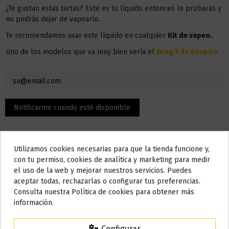
¿Te gustan estas tartas? Este es tu líquido entonces lo probarás y
no podrás dejar de vapearlo.
Te recomendamos usar este líquido en
cualquier
Kit de vapeo.
Uno de los modelos que va muy bien sería el
Drag 3 de Voopoo
.
Utilizamos cookies necesarias para que la tienda funcione y,
Do not show again.
con tu permiso, cookies de analítica y marketing para medir
el uso de la web y mejorar nuestros servicios. Puedes
AVISO IMPORTANTE
aceptar todas, rechazarlas o configurar tus preferencias.
Nos tomamos unos días
Consulta nuestra Política de cookies para obtener más
Descripción
información.
Todos los pedidos realizados desde el
24 de julio hasta el 10 de
agosto
comenzarán a enviarse a partir del
martes 11 de agosto
.
Configurar