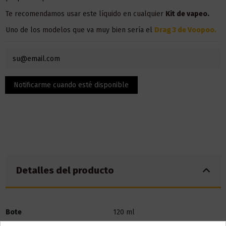
Te recomendamos usar este líquido en
cualquier
Kit de vapeo.
Uno de los modelos que va muy bien sería el
Drag 3 de Voopoo
.
Detalles del producto
Bote
120 ml