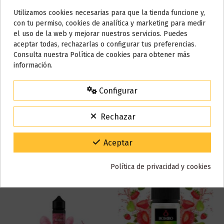
Base
70%PG / 30% VG
Utilizamos cookies necesarias para que la tienda funcione y,
Do not show again.
con tu permiso, cookies de analítica y marketing para medir
Marca
Monster Club
el uso de la web y mejorar nuestros servicios. Puedes
Referencia
001195
AVISO IMPORTANTE
aceptar todas, rechazarlas o configurar tus preferencias.
Nos tomamos unos días
ean13
8469250368056
Consulta nuestra Política de cookies para obtener más
información.
Todos los pedidos realizados desde el
24 de julio hasta el 10 de
agosto
comenzarán a enviarse a partir del
martes 11 de agosto
.
Reseñas (0)
Configurar
15% de descuento
Para agradecerte la espera durante estos días.
Rechazar
VACACIONES15
Código:
También puede que te guste
Gracias por tu paciencia y por seguir confiando en nosotros.
Aceptar
Política de privacidad y cookies