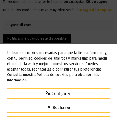
Te recomendamos usar este líquido en
cualquier
Kit de vapeo.
Uno de los modelos que va muy bien sería el
Drag 3 de Voopoo
.
Utilizamos cookies necesarias para que la tienda funcione y,
Do not show again.
con tu permiso, cookies de analítica y marketing para medir
el uso de la web y mejorar nuestros servicios. Puedes
AVISO IMPORTANTE
aceptar todas, rechazarlas o configurar tus preferencias.
Nos tomamos unos días
Consulta nuestra Política de cookies para obtener más
información.
Detalles del producto
Todos los pedidos realizados desde el
24 de julio hasta el 10 de
agosto
comenzarán a enviarse a partir del
martes 11 de agosto
.
Configurar
15% de descuento
Para agradecerte la espera durante estos días.
Bote
120 ml
Rechazar
VACACIONES15
Código:
Base
60% VG / 40% PG