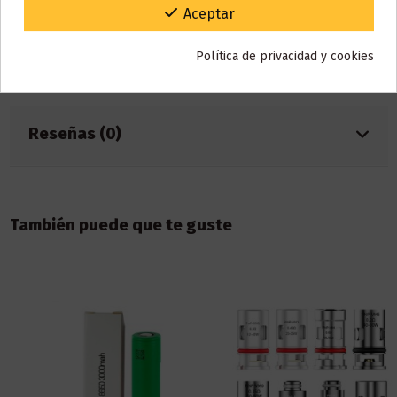
Gracias por tu paciencia y por seguir confiando en nosotros.
Aceptar
Marca
Noon
Referencia
001280
Política de privacidad y cookies
ean13
5358061104331
Reseñas (0)
También puede que te guste