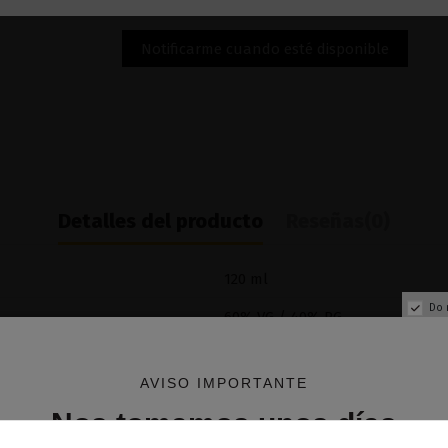
Detalles del producto
Reseñas
(0)
120 ml
Do 
60% VG / 40% PG
AVISO IMPORTANTE
Nos tomamos unos días