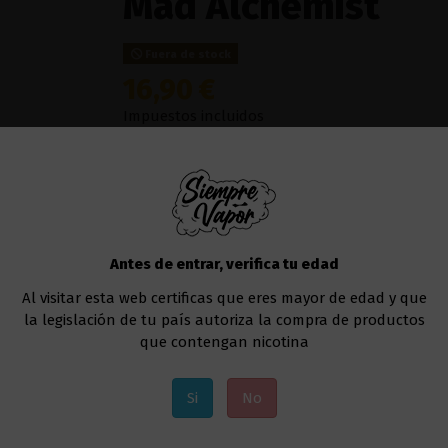
Mad Alchemist
Fuera de stock
16,90 €
Impuestos incluidos
El
Ice Pear & Apple
de
Mad Flavors by Mad Al
con
efecto frío
ideales para vapear a diario.
Líquido al que deberás añadir la nicotina, si a
Te recomendamos usar este líquido en
cualqu
Antes de entrar, verifica tu edad
Uno de los modelos que va muy bien sería el
Al visitar esta web certificas que eres mayor de edad y que
la legislación de tu país autoriza la compra de productos
que contengan nicotina
Añadir al carrito
Si
No