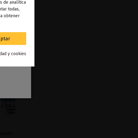
s de analítica
 de
tar todas,
ra obtener
to
.
ptar
idad y cookies
Voopoo