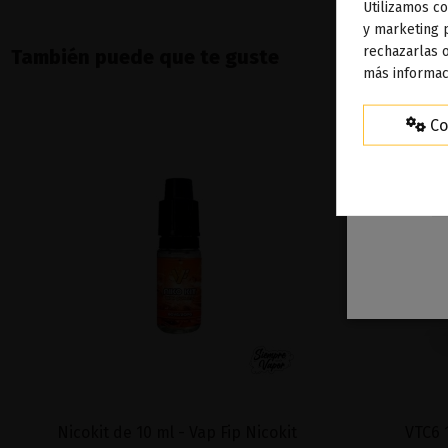
Utilizamos co
To
y marketing 
rechazarlas o
También puede que te guste
ag
más informac
Co
Nicokit de 10 ml - Vap Fip Nicokit
VTC6 