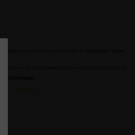
chemist
es una deliciosa combinación de
manzanas
y
peras
sí lo deseas. Viene preparado para añadirle 2 nicokit de 10 ml.
ier
Kit de vapeo.
Drag 3 de Voopoo
.