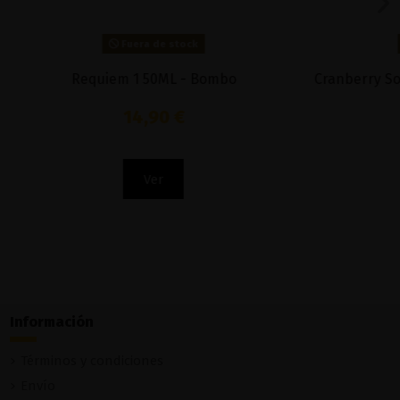
Fuera de stock
d Flavors by
Blueberg 50ml - OhFruits
8,00 €
Ver
Información
Términos y condiciones
Envío