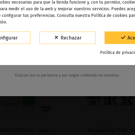
okies necesarias para que la tienda funcione y, con tu permiso, cookie
dos los pedidos realizados desde el
24 de julio hasta el 10
para medir el uso de la web y mejorar nuestros servicios. Puedes acep
 configurar tus preferencias. Consulta nuestra Política de cookies pa
osto
comenzarán a enviarse a partir del
martes 11 de agos
ión.
15% de descuento
nfigurar
Rechazar
Ace
Para agradecerte la espera durante estos días.
Política de privac
VACACIONES15
Código:
Gracias por tu paciencia y por seguir confiando en nosotros.
18650 3000mAh - Sony
Resistencias Pnp - 