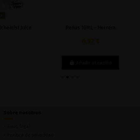
Fuera de stock
Fuera de stock
uiem 1 50ML - Bombo
Cranberry Sorbet 100ml - Ma
Mad Alchemist
14,90 €
16,90 €
Ver
Ver
Sobre nosotros
Aviso legal
Política de privacidad