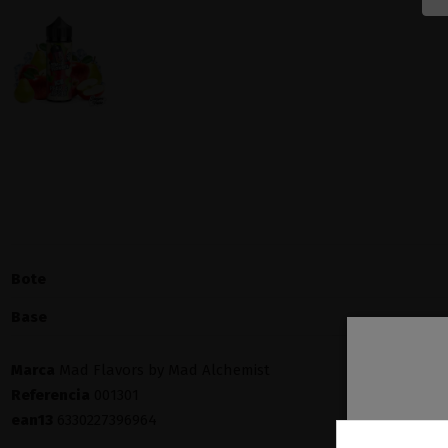
Bote
Base
Marca
Mad Flavors by Mad Alchemist
Referencia
001301
ean13
6330227396964