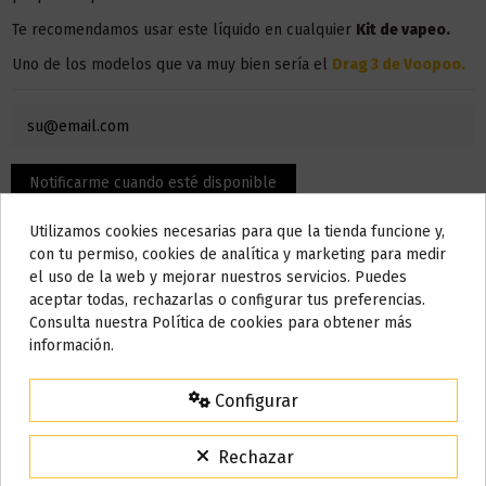
Te recomendamos usar este líquido en
cualquier
Kit de vapeo.
Uno de los modelos que va muy bien sería el
Drag 3 de Voopoo
.
Utilizamos cookies necesarias para que la tienda funcione y,
Do not show again.
con tu permiso, cookies de analítica y marketing para medir
el uso de la web y mejorar nuestros servicios. Puedes
AVISO IMPORTANTE
aceptar todas, rechazarlas o configurar tus preferencias.
Nos tomamos unos días
Consulta nuestra Política de cookies para obtener más
información.
Todos los pedidos realizados desde el
24 de julio hasta el 10 de
Detalles del producto
agosto
comenzarán a enviarse a partir del
martes 11 de agosto
.
Configurar
15% de descuento
Para agradecerte la espera durante estos días.
Rechazar
Bote
120 ml
VACACIONES15
Código: