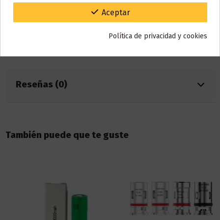
Base
60% VG / 40% PG
Gracias por tu paciencia y por seguir confiando en nosotros.
Aceptar
Marca
Mad Flavors by Mad Alchemist
Política de privacidad y cookies
Referencia
001300
ean13
3483363784379
Reseñas (0)
También puede que te guste