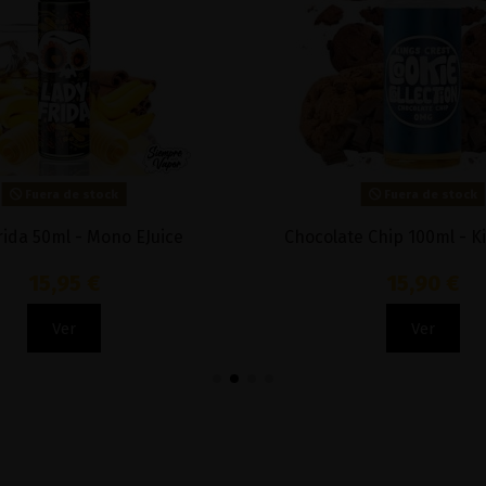
Fuera de stock
Fuera de stock
rida 50ml - Mono EJuice
Chocolate Chip 100ml - K
15,95 €
15,90 €
Ver
Ver