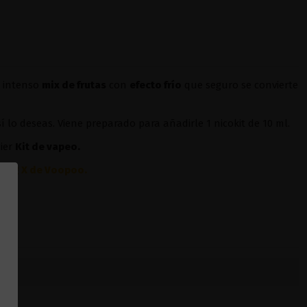
e intenso
mix de frutas
con
efecto frío
que seguro se convierte
sí lo deseas. Viene preparado para añadirle 1 nicokit de 10 ml.
ier
Kit de vapeo.
Drag X de Voopoo
.