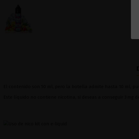
El contenido son 50 ml, pero la botella admite hasta 10 ml, pue
Este líquido no contiene nicotina, si deseas a conseguir 3 mg 