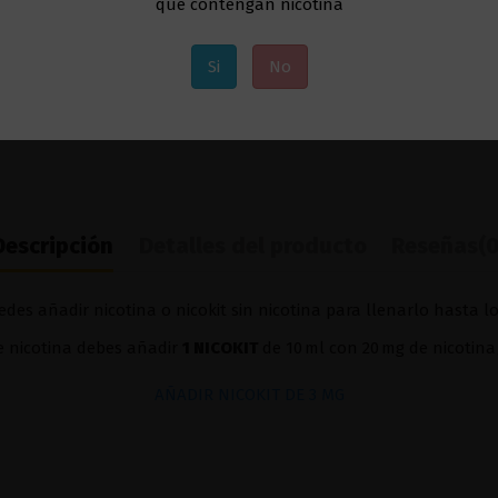
que contengan nicotina
Si
No
Descripción
Detalles del producto
Reseñas
(0
des añadir nicotina o nicokit sin nicotina para llenarlo hasta l
de nicotina debes añadir
1 NICOKIT
de 10 ml con 20 mg de nicotina
AÑADIR NICOKIT DE 3 MG