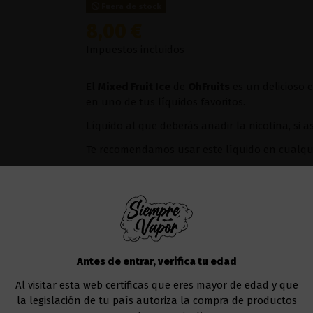
Fuera de stock
8,00 €
Impuestos incluidos
El
Mixed Fruit Ice
de
OhFruits
es un delicioso 
en uno de tus líquidos favoritos.
Líquido al que deberás añadir la nicotina, si a
Te recomendamos usar este líquido en
cualqu
Uno de los modelos que va muy bien sería el
Añadir al carrito
Antes de entrar, verifica tu edad
Al visitar esta web certificas que eres mayor de edad y que
la legislación de tu país autoriza la compra de productos