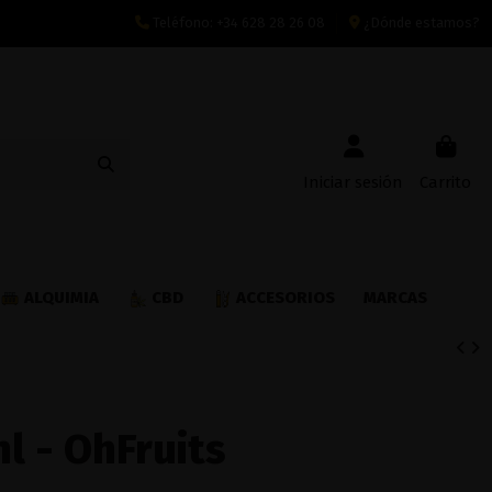
Teléfono:
+34 628 28 26 08
¿Dónde estamos?
Iniciar sesión
Carrito
ALQUIMIA
CBD
ACCESORIOS
MARCAS
ml - OhFruits