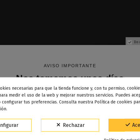
Do 
AVISO IMPORTANTE
Nos tomamos unos días
okies necesarias para que la tienda funcione y, con tu permiso, cookie
dos los pedidos realizados desde el
24 de julio hasta el 10
para medir el uso de la web y mejorar nuestros servicios. Puedes acep
 configurar tus preferencias. Consulta nuestra Política de cookies pa
osto
comenzarán a enviarse a partir del
martes 11 de agos
ión.
15% de descuento
nfigurar
Rechazar
Ace
18650 3000mAh - Sony
Resistencias Pnp - 
Para agradecerte la espera durante estos días.