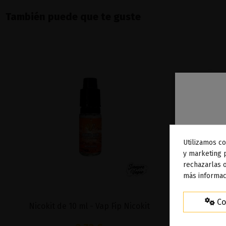
También puede que te guste
Utilizamos co
To
y marketing 
rechazarlas o
ag
más informac
Co
Nicokit de 10 ml - Vap Fip Nicokit
VTC6 