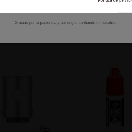
7,50 €
3,50 €
Política de privac
VACACIONES15
Código:
Añadir al carrito
Añadir al carri
Gracias por tu paciencia y por seguir confiando en nosotros.
mbién compraron: