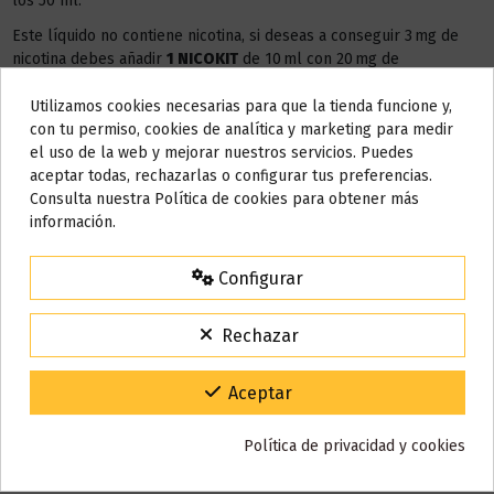
los 50 ml.
Este líquido no contiene nicotina, si deseas a conseguir 3 mg de
nicotina debes añadir
1 NICOKIT
de 10 ml con 20 mg de
nicotina/ml.
Utilizamos cookies necesarias para que la tienda funcione y,
Do not show again.
AÑADIR NICOKIT DE 3 MG
con tu permiso, cookies de analítica y marketing para medir
el uso de la web y mejorar nuestros servicios. Puedes
AVISO IMPORTANTE
aceptar todas, rechazarlas o configurar tus preferencias.
Nos tomamos unos días
Consulta nuestra Política de cookies para obtener más
información.
Todos los pedidos realizados desde el
24 de julio hasta el 10 de
Detalles del producto
agosto
comenzarán a enviarse a partir del
martes 11 de agosto
.
Configurar
15% de descuento
Reseñas (0)
Para agradecerte la espera durante estos días.
Rechazar
VACACIONES15
Código:
Gracias por tu paciencia y por seguir confiando en nosotros.
Aceptar
También puede que te guste
Política de privacidad y cookies