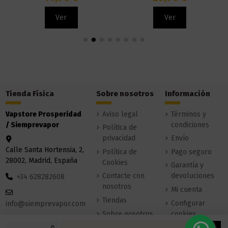
Ver
Ver
Tienda Física
Sobre nosotros
Información
Vapstore Prosperidad
Aviso legal
Términos y
/ Siemprevapor
condiciones
Política de
privacidad
Envío
Calle Santa Hortensia, 2,
Política de
Pago seguro
28002, Madrid, España
Cookies
Garantía y
Contacte con
devoluciones
+34 628282608
nosotros
Mi cuenta
Tiendas
Configurar
info@siemprevapor.com
Sobre nosotros
cookies