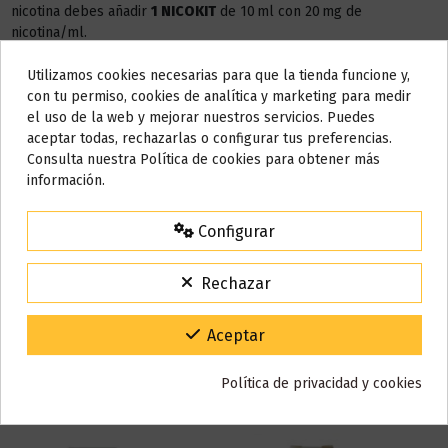
nicotina debes añadir
1 NICOKIT
de 10 ml con 20 mg de
nicotina/ml.
AÑADIR NICOKIT DE 3 MG
Utilizamos cookies necesarias para que la tienda funcione y,
Do not show again.
con tu permiso, cookies de analítica y marketing para medir
el uso de la web y mejorar nuestros servicios. Puedes
AVISO IMPORTANTE
aceptar todas, rechazarlas o configurar tus preferencias.
Nos tomamos unos días
Consulta nuestra Política de cookies para obtener más
Detalles del producto
información.
Todos los pedidos realizados desde el
24 de julio hasta el 10 de
agosto
comenzarán a enviarse a partir del
martes 11 de agosto
.
Configurar
Reseñas (0)
15% de descuento
Para agradecerte la espera durante estos días.
Rechazar
VACACIONES15
Código:
Gracias por tu paciencia y por seguir confiando en nosotros.
Aceptar
También puede que te guste
Política de privacidad y cookies