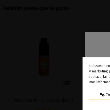
También puede que te guste
Utilizamos co
To
y marketing 
rechazarlas o
ag
más informac
Co
Nicokit de 10 ml - Vap Fip Nicokit
VTC6 