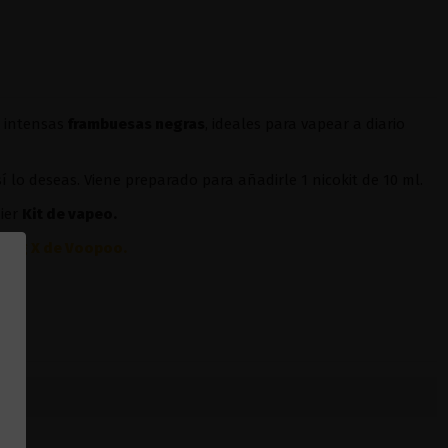
e intensas
frambuesas negras
, ideales para vapear a diario
sí lo deseas. Viene preparado para añadirle 1 nicokit de 10 ml.
ier
Kit de vapeo.
Drag X de Voopoo
.