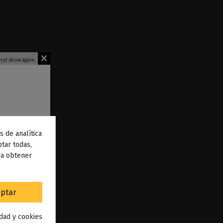
not show again.
s de analítica
 de
tar todas,
ra obtener
to
.
ptar
Voopoo
idad y cookies