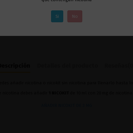
Si
No
Descripción
Detalles del producto
Reseñas
(0
des añadir nicotina o nicokit sin nicotina para llenarlo hasta l
de nicotina debes añadir
1 NICOKIT
de 10 ml con 20 mg de nicotina
AÑADIR NICOKIT DE 3 MG