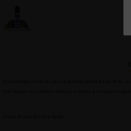
El contenido son 50 ml, pero la botella admite hasta 10 ml, pue
Este líquido no contiene nicotina, si deseas a conseguir 3 mg 