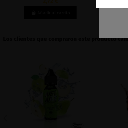
2,72 €
Añadir al carrito
Los clientes que compraron este producto ta