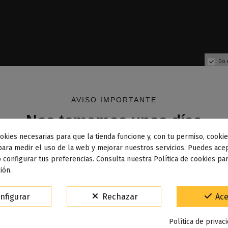
Do 
AVISO IMPORTANTE
Nos tomamos unos días
okies necesarias para que la tienda funcione y, con tu permiso, cookie
dos los pedidos realizados desde el
24 de julio hasta el 10
para medir el uso de la web y mejorar nuestros servicios. Puedes acep
 configurar tus preferencias. Consulta nuestra Política de cookies pa
osto
comenzarán a enviarse a partir del
martes 11 de agos
ión.
15% de descuento
nfigurar
Rechazar
Ace
18650 3000mAh - Sony
Resistencias Pnp - 
Para agradecerte la espera durante estos días.
Política de privac
VACACIONES15
Código: