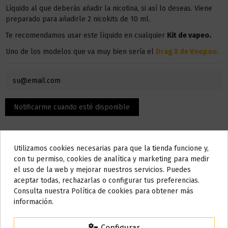
Líquido al que deberás añadir la nicotina, si así lo deseas. Viene
preparado para añadirle 2 nicokits de 10 ml.
Te recomendamos usar este líquido en
cualquier
Kit de vapeo.
Uno de los modelos que va muy bien sería el
Drag X de Voopoo
.
Utilizamos cookies necesarias para que la tienda funcione y,
Do not show again.
con tu permiso, cookies de analítica y marketing para medir
el uso de la web y mejorar nuestros servicios. Puedes
AVISO IMPORTANTE
aceptar todas, rechazarlas o configurar tus preferencias.
Nos tomamos unos días
Consulta nuestra Política de cookies para obtener más
Descripción
información.
Todos los pedidos realizados desde el
24 de julio hasta el 10 de
agosto
comenzarán a enviarse a partir del
martes 11 de agosto
.
Configurar