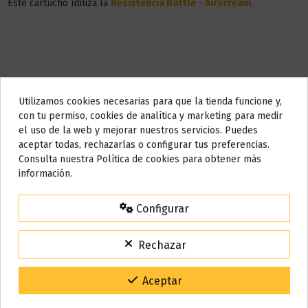
Este cartucho utiliza la
Resistencia Bottle - Airscream
.
Utilizamos cookies necesarias para que la tienda funcione y,
Do not show again.
con tu permiso, cookies de analítica y marketing para medir
Descripción
el uso de la web y mejorar nuestros servicios. Puedes
AVISO IMPORTANTE
aceptar todas, rechazarlas o configurar tus preferencias.
Nos tomamos unos días
Consulta nuestra Política de cookies para obtener más
Características:
información.
Todos los pedidos realizados desde el
24 de julio hasta el 10 de
agosto
comenzarán a enviarse a partir del
martes 11 de agosto
.
2ml de capacidad
Configurar
Sin resistencia incluida
15% de descuento
Para el dispositivo Bottle
Para agradecerte la espera durante estos días.
Material: PCTG
Rechazar
VACACIONES15
Código:
Gracias por tu paciencia y por seguir confiando en nosotros.
Aceptar
Detalles del producto