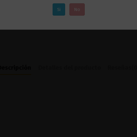
Si
No
Descripción
Detalles del producto
Reseñas
(0