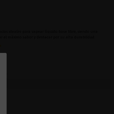
ncias ideales para vapear líquido base libre, siendo una
r el máximo sabor y destacar por su alta durabilidad.
t