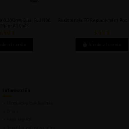
Dual Full N80
Resistencia TG Replacement Pod - Aspire
ils
3,45 €
to
Añadir al carrito
Información
Términos y condiciones
Envío
Pago seguro
Garantía y devoluciones