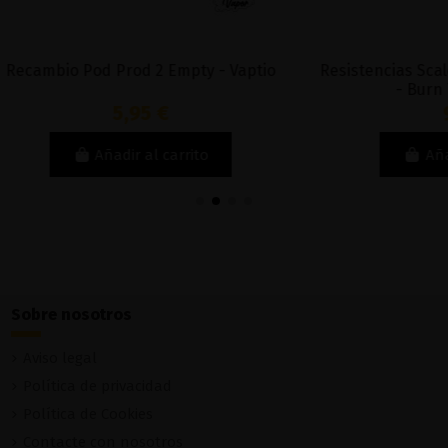
Pod Prod 2 Empty - Vaptio
Resistencias Scale 0.20Ohm 
- Burn Them All Co
5,95 €
9,90 €
Añadir al carrito
Añadir al carri
Sobre nosotros
Aviso legal
Política de privacidad
Política de Cookies
Contacte con nosotros