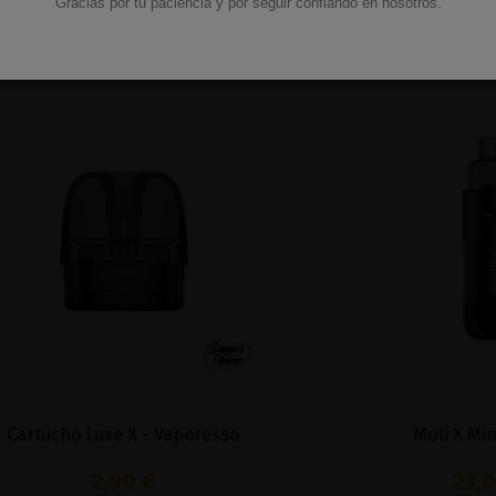
Gracias por tu paciencia y por seguir confiando en nosotros.
mbién compraron:
cho Luxe X - Vaporesso
Moti X Mini Pod K
2,90 €
23,00 €