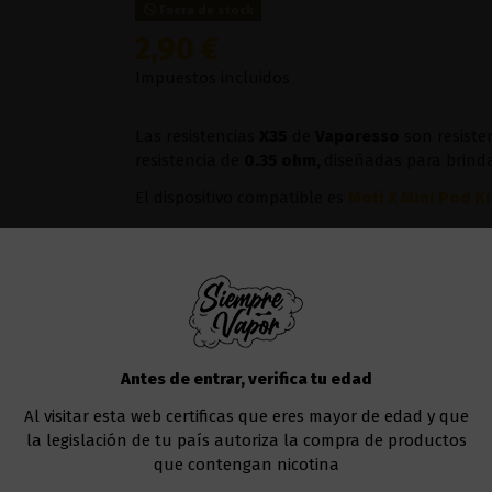
Fuera de stock
2,90 €
Impuestos incluidos
Las resistencias
X35
de
Vaporesso
son resiste
resistencia de
0.35 ohm,
diseñadas para brinda
El dispositivo compatible es
Moti X Mini Pod Ki
Añadir al carrito
Antes de entrar, verifica tu edad
Al visitar esta web certificas que eres mayor de edad y que
la legislación de tu país autoriza la compra de productos
que contengan nicotina