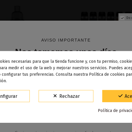
Do 
AVISO IMPORTANTE
Nos tomamos unos días
okies necesarias para que la tienda funcione y, con tu permiso, cookie
dos los pedidos realizados desde el
24 de julio hasta el 10
para medir el uso de la web y mejorar nuestros servicios. Puedes acep
 configurar tus preferencias. Consulta nuestra Política de cookies pa
osto
comenzarán a enviarse a partir del
martes 11 de agos
ión.
oti X Mini Pod Kit
Xros 3 1000mAh Pod Kit -
15% de descuento
nfigurar
Rechazar
Ace
23,00 €
27,90 €
Para agradecerte la espera durante estos días.
Añadir al carrito
Añadir al carri
Política de privac
VACACIONES15
Código: