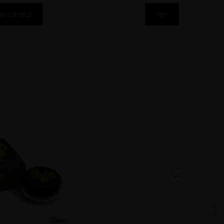
to
Ver