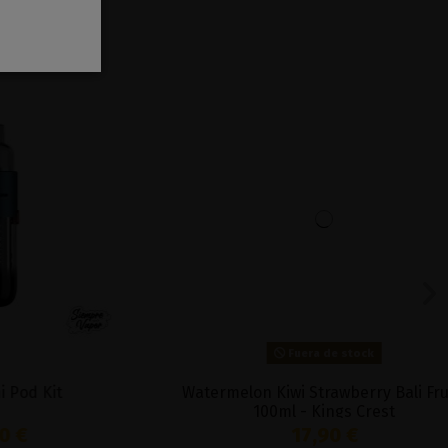
Fuera de stock
it
Watermelon Kiwi Strawberry Bali Fruits
100ml - Kings Crest
17,90 €