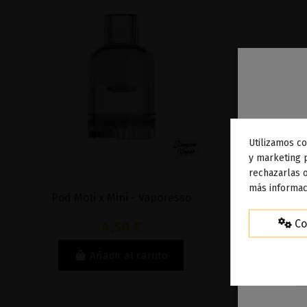
Utilizamos co
To
y marketing 
rechazarlas o
ag
más informac
Pod Moti x Mini - Vaporesso
M
Co
4,50 €
Añadir al carrito