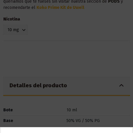
queríamos que te fueses sin visitar nuestra sección de
POD
S
y
recomendarte el
Koko Prime Kit de Uwell
Nicotina
Detalles del producto
Bote
10 ml
Base
50% VG / 50% PG