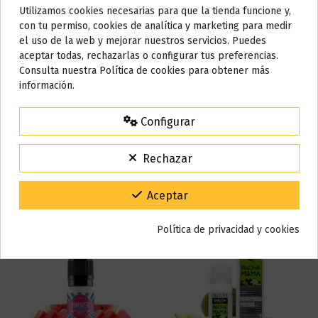
Marca
Viper
Utilizamos cookies necesarias para que la tienda funcione y,
Do not show again.
Referencia
001131
con tu permiso, cookies de analítica y marketing para medir
En stock
7 Artículos
el uso de la web y mejorar nuestros servicios. Puedes
AVISO IMPORTANTE
aceptar todas, rechazarlas o configurar tus preferencias.
ean13
8013122292941
Nos tomamos unos días
Consulta nuestra Política de cookies para obtener más
información.
Todos los pedidos realizados desde el
24 de julio hasta el 10 de
Reseñas (0)
agosto
comenzarán a enviarse a partir del
martes 11 de agosto
.
Configurar
15% de descuento
Para agradecerte la espera durante estos días.
Rechazar
VACACIONES15
Código:
También puede que te guste
Gracias por tu paciencia y por seguir confiando en nosotros.
Aceptar
Política de privacidad y cookies