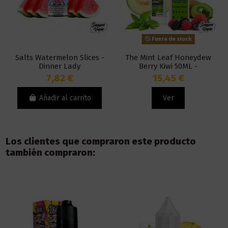
Fuera de stock
Salts Watermelon Slices -
The Mint Leaf Honeydew
Dinner Lady
Berry Kiwi 50ML -
Pachamama
7,82 €
15,45 €
Añadir al carrito
Ver
Los clientes que compraron este producto
también compraron: