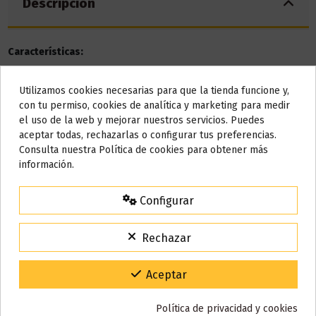
Descripción
Características:
Nicotina: 20mg (2%)
Utilizamos cookies necesarias para que la tienda funcione y,
Batería: 350mAh
Do not show again.
con tu permiso, cookies de analítica y marketing para medir
Peso: 25g
el uso de la web y mejorar nuestros servicios. Puedes
Coil: 1.8ohm
AVISO IMPORTANTE
aceptar todas, rechazarlas o configurar tus preferencias.
Capacidad: 2ml
Nos tomamos unos días
Consulta nuestra Política de cookies para obtener más
Caladas: 600 aprox.
información.
Sabor: melocotón, hielo
Todos los pedidos realizados desde el
24 de julio hasta el 10 de
agosto
comenzarán a enviarse a partir del
martes 11 de agosto
.
Configurar
15% de descuento
Detalles del producto
Para agradecerte la espera durante estos días.
Rechazar
VACACIONES15
Código:
Reseñas (0)
Gracias por tu paciencia y por seguir confiando en nosotros.
Aceptar
Política de privacidad y cookies