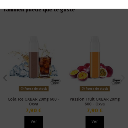
También puede que te guste
Fuera de stock
Fuera de stock
Cola Ice OXBAR 20mg 600 -
Passion Fruit OXBAR 20mg
Oxva
600 - Oxva
7,90 €
7,90 €
Ver
Ver