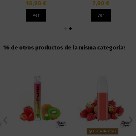
Bombo
16,90 €
7,90 €
Ver
Ver
16 de otros productos de la misma categoría:
Fuera de stock