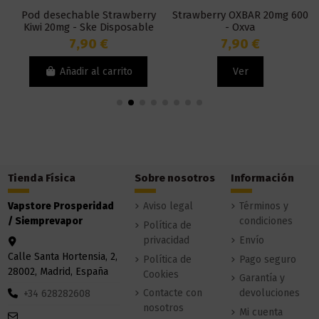
Pod desechable Strawberry
Strawberry OXBAR 20mg 600
Kiwi 20mg - Ske Disposable
- Oxva
Crystal Bar
7,90 €
7,90 €
Añadir al carrito
Ver
Tienda Física
Sobre nosotros
Información
Vapstore Prosperidad
Aviso legal
Términos y
/ Siemprevapor
condiciones
Política de
privacidad
Envío
Calle Santa Hortensia, 2,
Política de
Pago seguro
28002, Madrid, España
Cookies
Garantía y
Contacte con
devoluciones
+34 628282608
nosotros
Mi cuenta