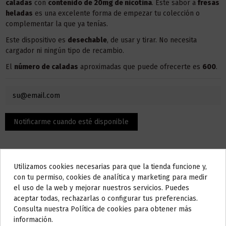
caladas
con
contenido de 20mg de nicotina
. Este sabor a
fresas
heladas
es una excelente forma de empezar tu colección o
complementar la que ya tenías.
Este dispositivo es
desechable
, de usar y tirar. No necesita
cargador ni ningún tipo de recambio.
El
número de caladas
aproximadas que puede ofrecerte es
600
.
Utilizamos cookies necesarias para que la tienda funcione y,
Do not show again.
con tu permiso, cookies de analítica y marketing para medir
el uso de la web y mejorar nuestros servicios. Puedes
AVISO IMPORTANTE
aceptar todas, rechazarlas o configurar tus preferencias.
Descripción
Nos tomamos unos días
Consulta nuestra Política de cookies para obtener más
información.
Todos los pedidos realizados desde el
24 de julio hasta el 10 de