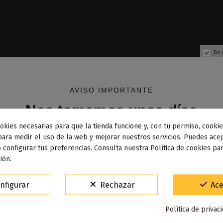
Do 
AVISO IMPORTANTE
Nos tomamos unos días
okies necesarias para que la tienda funcione y, con tu permiso, cookie
dos los pedidos realizados desde el
24 de julio hasta el 10
para medir el uso de la web y mejorar nuestros servicios. Puedes acep
 configurar tus preferencias. Consulta nuestra Política de cookies pa
osto
comenzarán a enviarse a partir del
martes 11 de agos
ión.
Fuera de stock
Fuera de stock
15% de descuento
nfigurar
Rechazar
Ace
Para agradecerte la espera durante estos días.
 Fizz Pod Desechable 20mg
Raspberry Grape Pod Dese
500 - Frumist
500 - Frumist
Política de privac
VACACIONES15
Código:
7,90 €
7,90 €