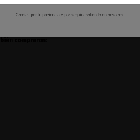
Ver
Ver
Gracias por tu paciencia y por seguir confiando en nosotros.
mbién compraron: