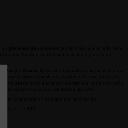
, un
granizado de arándanos
tan delicioso, que amarás cada
su interior. También debes tomar en cuenta que trae un
hables
por
Frumist
. Estos son una excelente forma de dar tus
eriencia de vapeo cómoda al estar fuera de casa. Esto ya que
acto y ligero
, tanto que tienen aproximadamente el tamaño
 como sacarlo de la caja y empezar a disfrutar.
r. No necesita cargador ni ningún tipo de recambio.
 ofrecerte es
500
.