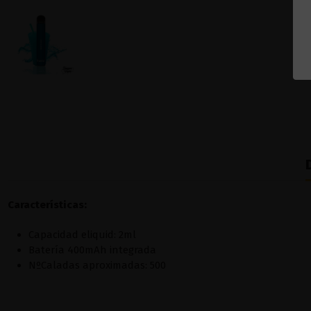
Características:
Capacidad eliquid: 2ml
Batería 400mAh integrada
NºCaladas aproximadas: 500