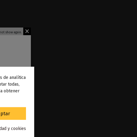
not show again.
s de analítica
 de
tar todas,
ra obtener
to
.
ptar
chable 20mg
idad y cookies