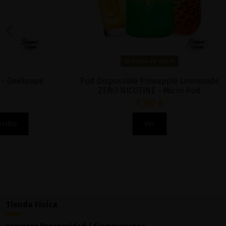
Fuera de stock
Pod Disposable Pineapple Lemonade
Pod 700 Dis
ZERO NICOTINE - Micro Pod
7,90 €
Ver
Tienda Física
Vapstore Prosperidad / Siemprevapor