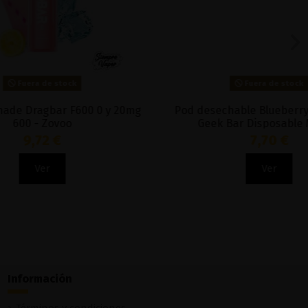
Fuera de stock
00 0 y 20mg
Pod desechable Blueberry Ice 20mg -
Geek Bar Disposable Meloso
7,70 €
Ver
Información
Términos y condiciones