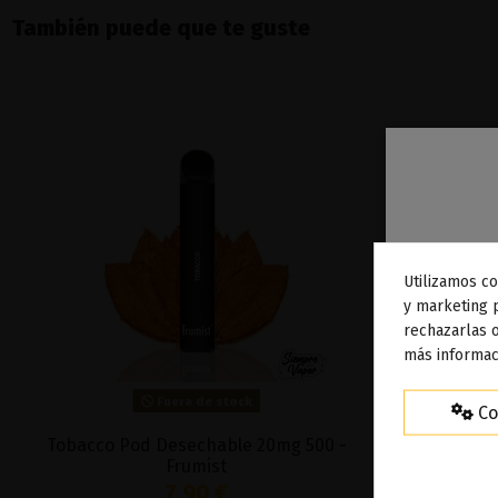
También puede que te guste
Utilizamos co
To
y marketing 
rechazarlas o
ag
más informac
Fuera de stock
Co
Tobacco Pod Desechable 20mg 500 -
Raspberry
Frumist
7,90 €