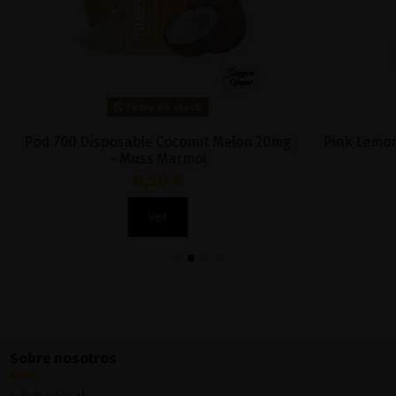
Fuera de stock
Fuera de stock
posable Coconut Melon 20mg
Pink Lemonade Dragbar F6
- Muss Marmol
600 - Zovoo
6,50 €
9,72 €
Ver
Ver
Sobre nosotros
Aviso legal