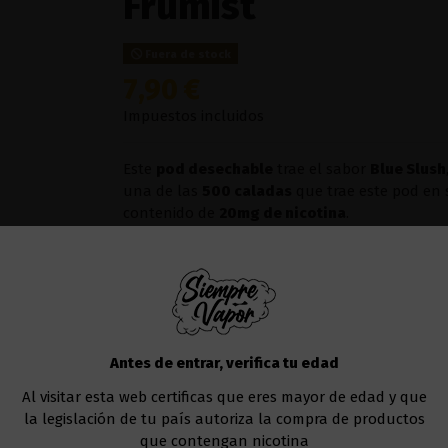
Frumist
Fuera de stock
7,90 €
Impuestos incluidos
Este
pod desechable
trae el sabor
Blue Slush
una de las
500 caladas
que trae este pod en 
contenido de
20mg de nicotina
.
Este sabor es parte de la línea de
pods desec
primeros pasos al vapear o garantizar una exp
Frumist
ha dotado a estos de un
diseño comp
de tu dedo, además que es tan sencillo de usar
Este dispositivo es
desechable
, de usar y tira
Antes de entrar, verifica tu edad
El
número de caladas
aproximadas que puede
Al visitar esta web certificas que eres mayor de edad y que
la legislación de tu país autoriza la compra de productos
Añadir al carrito
que contengan nicotina