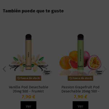
También puede que te guste
Fuera de stock
Fuera de stock
Vanilla Pod Desechable
Passion Grapefruit Pod
20mg 500 - Frumist
Desechable 20mg 500 -
Frumist
7,90 €
7,90 €
Ver
Ver