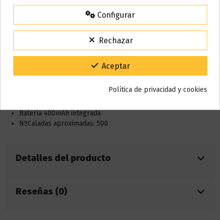
agosto
comenzarán a enviarse a partir del
martes 11 de agosto
.
Configurar
15% de descuento
Para agradecerte la espera durante estos días.
Rechazar
VACACIONES15
Código:
Descripción
Gracias por tu paciencia y por seguir confiando en nosotros.
Aceptar
Características:
Política de privacidad y cookies
Capacidad eliquid: 2ml
Batería 400mAh integrada
NºCaladas aproximadas: 500
Detalles del producto
Reseñas (0)