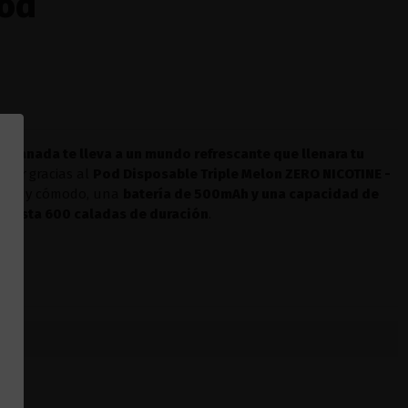
Pod
bocanada te lleva a un mundo refrescante que llenara tu
argar
gracias al
Pod Disposable Triple Melon ZERO NICOTINE -
o muy cómodo, una
batería de 500mAh y una
capacidad de
 hasta 600 caladas de duración
.