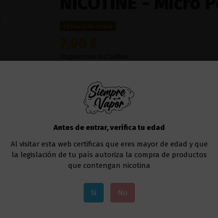
NICOTINE - Micro 
Fuera de stock
7,90 €
Impuestos incluidos
Un
sabor delicioso e intenso a melón, cada 
paladar
, no tendrás que preocuparte por rec
Micro Pod.
Con un diseño compacto cuadrad
2ml
. Esta variante es sin nicotina, y
cuenta con
Antes de entrar, verifica tu edad
Añadir al carrito
Al visitar esta web certificas que eres mayor de edad y que
la legislación de tu país autoriza la compra de productos
que contengan nicotina
Si
No