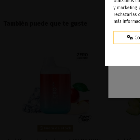
Utilizamos co
To
y marketing 
rechazarlas o
ag
más informac
También puede que te guste
Co
Fuera de stock