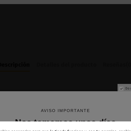
Descripción
Detalles del producto
Reseñas
(0
Do 
AVISO IMPORTANTE
Nos tomamos unos días