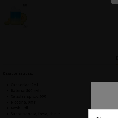
Características:
Capacidad: 2ml
Batería: 500mAh
Caladas aprox.: 600
Nicotina: 0mg
Mesh Coil
Sabor: sandía, fresa, chicle