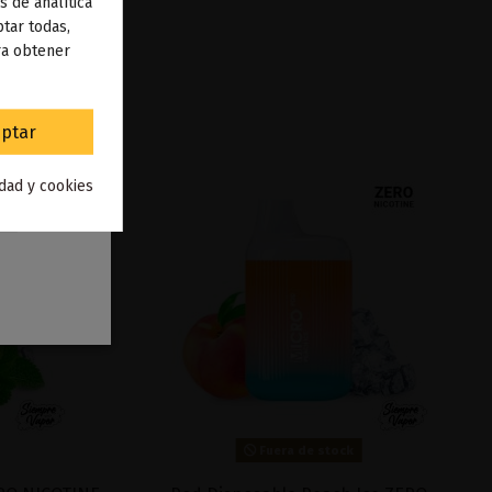
s de analítica
 de
tar todas,
ra obtener
to
.
ptar
idad y cookies
Fuera de stock