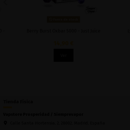
Fuera de stock
Gelato CBD Pod Desechable - Orange
Pod Disp
County
NI
29,95 €
Ver
Tienda Física
Vapstore Prosperidad / Siemprevapor
Calle Santa Hortensia, 2, 28002, Madrid, España