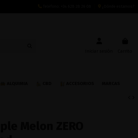
Teléfono:
+34 628 28 26 08
¿Dónde estamos?
Iniciar sesión
Carrito
ALQUIMIA
CBD
ACCESORIOS
MARCAS
iple Melon ZERO