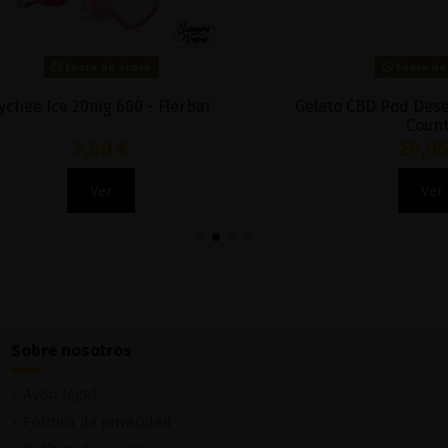
Fuera de stock
Fuera de stock
osable Lime Coconut ZERO
Orange Zero Nicotina 500
COTINE - Micro Pod
7,90 €
7,90 €
Ver
Ver
Sobre nosotros
Aviso legal
Política de privacidad