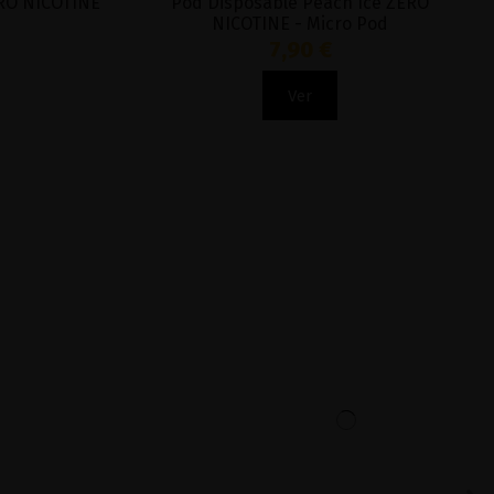
RO NICOTINE
Pod Disposable Peach Ice ZERO
NICOTINE - Micro Pod
7,90 €
Ver