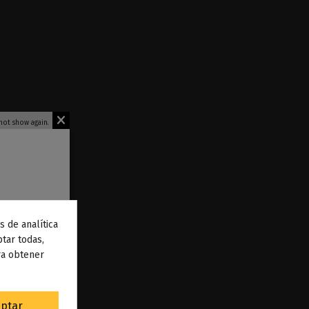
not show again.
s de analítica
 de
tar todas,
ra obtener
to
.
ptar