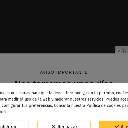
Do 
AVISO IMPORTANTE
Nos tomamos unos días
okies necesarias para que la tienda funcione y, con tu permiso, cookie
dos los pedidos realizados desde el
24 de julio hasta el 10
para medir el uso de la web y mejorar nuestros servicios. Puedes acep
 configurar tus preferencias. Consulta nuestra Política de cookies pa
osto
comenzarán a enviarse a partir del
martes 11 de agos
ión.
15% de descuento
nfigurar
Rechazar
Ace