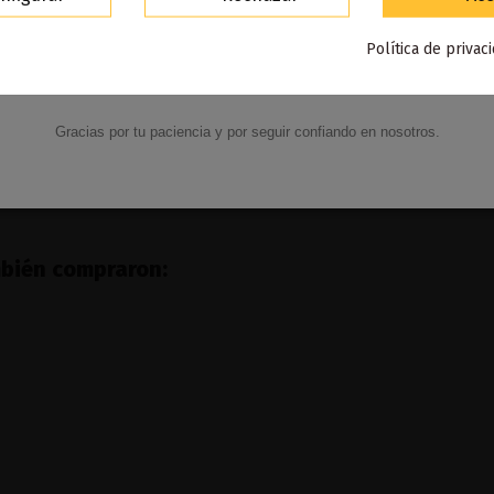
Para agradecerte la espera durante estos días.
Fuera de stock
Fuera de stock
Política de privac
VACACIONES15
Código:
eco Pro Cero Nicotina 6000 -
Cotton Candy Beco Pro Zer
Vaptio
6000 - Vaptio
15,90 €
15,90 €
Gracias por tu paciencia y por seguir confiando en nosotros.
Ver
Ver
mbién compraron: