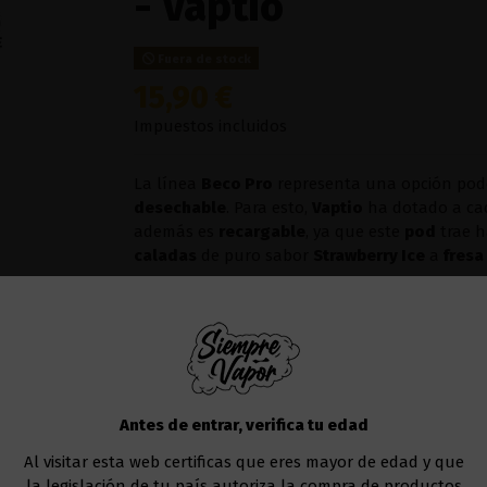
- Vaptio
Fuera de stock
15,90 €
Impuestos incluidos
La línea
Beco Pro
representa una opción pode
desechable
. Para esto,
Vaptio
ha dotado a ca
además es
recargable
, ya que este
pod
trae 
caladas
de puro sabor
Strawberry Ice
a
fresa
Este dispositivo es
desechable
, de usar y tira
El
número de caladas
aproximadas que puede
Añadir al carrito
Antes de entrar, verifica tu edad
Al visitar esta web certificas que eres mayor de edad y que
la legislación de tu país autoriza la compra de productos