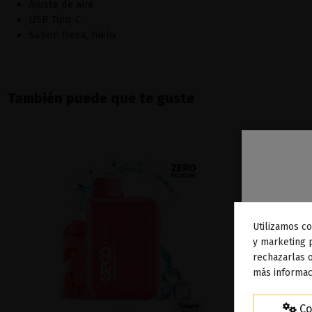
Ajuste de aire
USB Tipo-C
Sabor: fresa, hielo
También puede que te guste
Utilizamos co
To
y marketing 
rechazarlas o
ag
más informac
Co