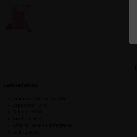
Características:
Tamaño: 76.5 x 45.8 x 20.9
Capacidad: 12 ml
Caladas: 6.000
Nicotina: 0mg
Batería: 650mAh (integrada)
Coil: 1.2 Mesh