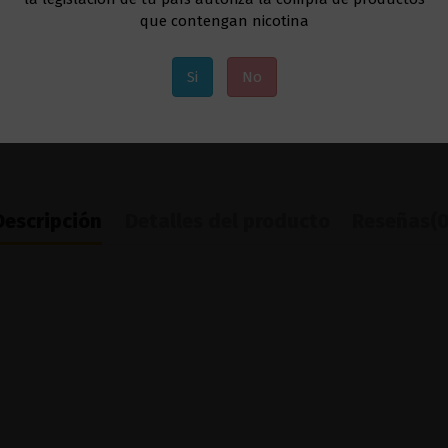
que contengan nicotina
Si
No
Descripción
Detalles del producto
Reseñas
(0