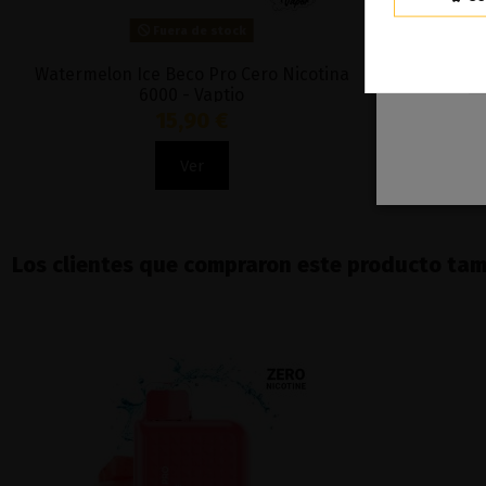
Fuera de stock
Watermelon Ice Beco Pro Cero Nicotina
Blue Razz B
6000 - Vaptio
15,90 €
Ver
Los clientes que compraron este producto ta