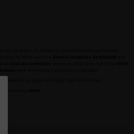
rosa de vapeo sin perder la conveniencia de un modelo
da uno de estos con una
batería integrada de 650mAh
que
hasta
12ml de contenido
, siendo posible darte hasta las
6000
 helada
para refrescarte y endulzar tu paladar.
r. No necesita cargador ni ningún tipo de recambio.
 ofrecerte es
6000
.