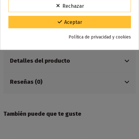
Rechazar
Características:
Capacidad e-liquid: 2ml
Aceptar
Sales de Nicotina: 2% 20mg/ml
Caladas: 700
Política de privacidad y cookies
Sabor: puro de Montecristo, café
Detalles del producto
Reseñas (0)
También puede que te guste