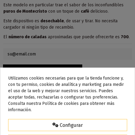
Este modelo en particular trae el sabor de los inconfundibles
puros de Montecristo
con un toque de
café
delicioso.
Este dispositivo es
desechable
, de usar y tirar. No necesita
cargador ni ningún tipo de recambio.
El
número de caladas
aproximadas que puede ofrecerte es
700
.
Utilizamos cookies necesarias para que la tienda funcione y,
con tu permiso, cookies de analítica y marketing para medir
el uso de la web y mejorar nuestros servicios. Puedes
aceptar todas, rechazarlas o configurar tus preferencias.
Consulta nuestra Política de cookies para obtener más
información.
Descripción
Configurar