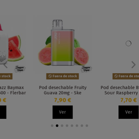
Fuera de stock
Fuera de stock
Pod desechable Fruity
Pod desechable Blueberry
Guava 20mg - Ske
Sour Raspberry 20mg -
Disposable Crystal Bar
Geek Bar Disposable
7,90 €
7,70 €
Meloso
Ver
Ver