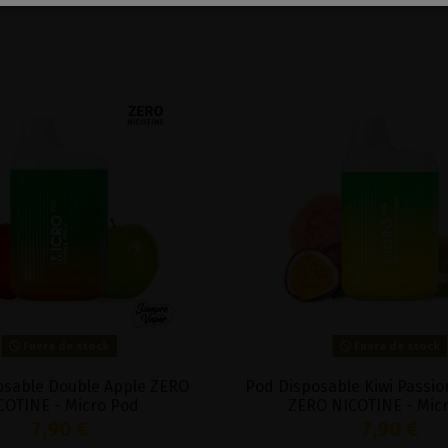
Fuera de stock
Fuera de stock
osable Double Apple ZERO
Pod Disposable Kiwi Passio
COTINE - Micro Pod
ZERO NICOTINE - Mic
7,90 €
7,90 €