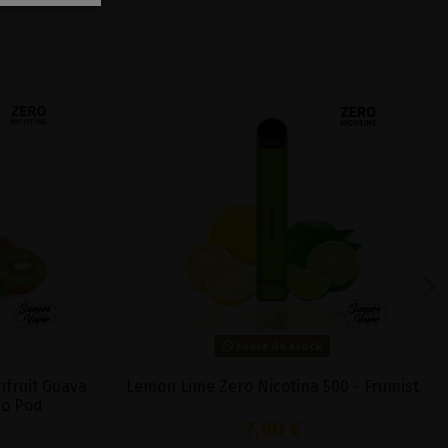
Fuera de stock
nfruit Guava
Lemon Lime Zero Nicotina 500 - Frumist
ro Pod
7,90 €