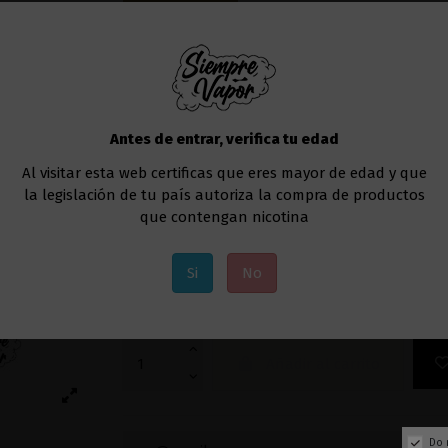
Fuera de stock
7,90 €
Impuestos incluidos
Para aquellos que busquen una experiencia de 
Antes de entrar, verifica tu edad
contigo al salir de casa o para los que busq
llega para responder a todos esto y más con 
Al visitar esta web certificas que eres mayor de edad y que
batería de 400mAh
y una capacidad increíbl
la legislación de tu país autoriza la compra de productos
que contengan nicotina
Este modelo trae un sabor que no puede falta
sabor a
naranja
.
Si
No
Este dispositivo es
desechable
, de usar y tira
El
número de caladas
aproximadas que puede
Añadir al carrito
Do 