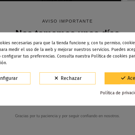
AVISO IMPORTANTE
Nos tomamos unos días
okies necesarias para que la tienda funcione y, con tu permiso, cookie
dos los pedidos realizados desde el
24 de julio hasta el 10
para medir el uso de la web y mejorar nuestros servicios. Puedes acep
 configurar tus preferencias. Consulta nuestra Política de cookies pa
osto
comenzarán a enviarse a partir del
martes 11 de agos
ión.
Descripción
Detalles del producto
Reseñas
(0
15% de descuento
nfigurar
Rechazar
Ace
Para agradecerte la espera durante estos días.
Política de privac
VACACIONES15
Código:
Gracias por tu paciencia y por seguir confiando en nosotros.