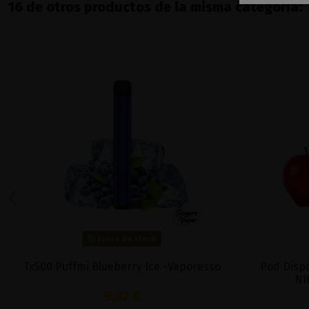
16 de otros productos de la misma categoría:
Fuera de stock
Tx500 Puffmi Blueberry Ice -Vaporesso
Pod Disp
NI
9,32 €