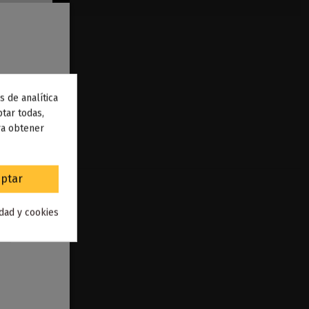
s de analítica
 de
tar todas,
ra obtener
to
.
)
ptar
idad y cookies