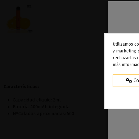
Utilizamos co
To
y marketing 
rechazarlas o
ag
más informac
Co
Características:
Capacidad eliquid: 2ml
Batería 400mAh integrada
NºCaladas aproximadas: 500