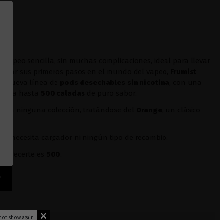
vapeo sencilla, sin muchas complicaciones, ideal para llevar
uen dar sus primeros pasos en el mundo del vapeo,
Frumist
su nueva línea de
pods desechables
sin nicotina
, con una
e para hasta
500 caladas
de puro sabor.
r en ninguna colección, tratándose del
Orange
, un clásico
r. No necesita cargador ni ningún tipo de recambio.
 ofrecerte es
500
.
not show again.