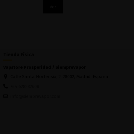
Ver
Tienda Física
Vapstore Prosperidad / Siemprevapor
Calle Santa Hortensia, 2, 28002, Madrid, España
+34 628282608
info@siemprevapor.com