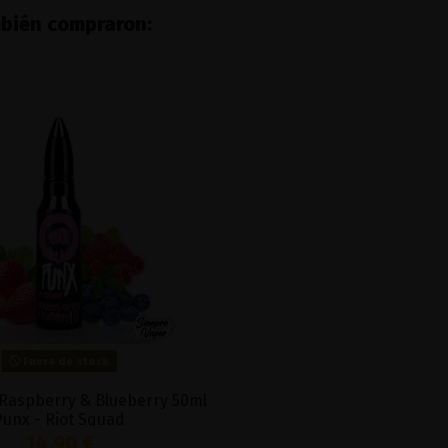
mbién compraron:
Fuera de stock
Raspberry & Blueberry 50ml
Punx - Riot Squad
14,90 €