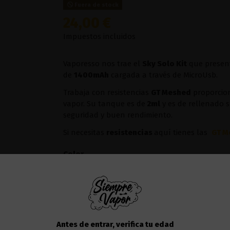
Fuera de stock
24,00 €
Impuestos incluidos
Vaporesso nos trae el
Sky Solo Kit
que present
de
1400mAh
cargada a través de MicroUsb.
Trabaja con resistencias
GT Meshed
proporcio
vapor. Su tanque es de
2ml
y es de rellenado 
seguridad y buen rendimiento.
Si necesitas
resistencias
aquí tienes las
GT M
Color
Añadir al carrito
Antes de entrar, verifica tu edad