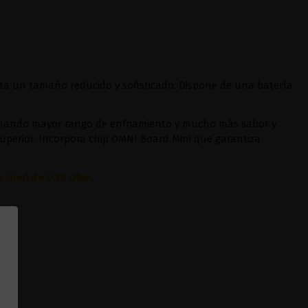
a un tamaño reducido y sofisticado. Dispone de una batería
nando mayor rango de enfriamiento y mucho más sabor y
superior. Incorpora chip OMNI Board Mini que garantiza
eshed de 0,18 Ohm
.