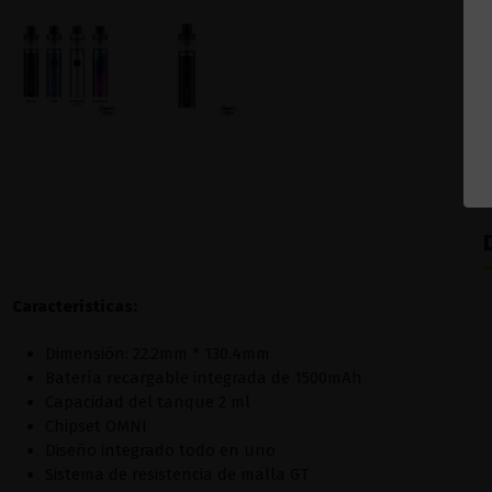
Caracteristicas:
Dimensión: 22.2mm * 130.4mm
Batería recargable integrada de 1500mAh
Capacidad del tanque 2 ml
Chipset OMNI
Diseño integrado todo en uno
Sistema de resistencia de malla GT