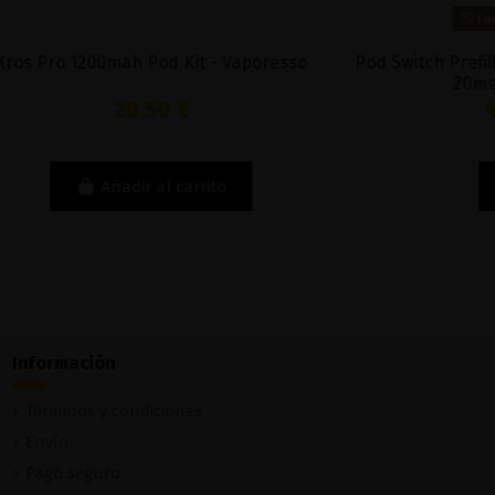
Fuera de stock
- Vaporesso
Pod Switch Prefilled Mango And Friends
20mg - Dotmod
4,45 €
to
Ver
Información
Términos y condiciones
Envío
Pago seguro