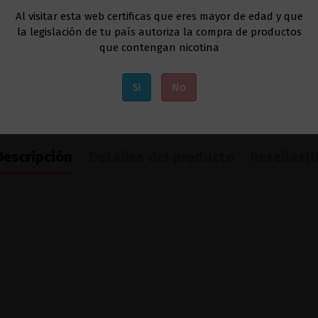
Al visitar esta web certificas que eres mayor de edad y que
la legislación de tu país autoriza la compra de productos
que contengan nicotina
Si
No
Descripción
Detalles del producto
Reseñas
(0