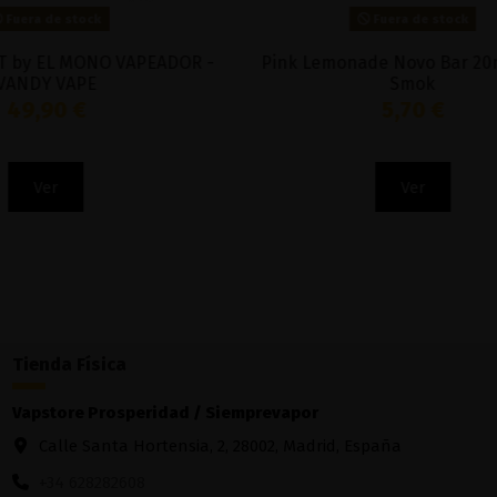
Fuera de stock
Producto
Pink Lemonade Novo Bar 20mg 600 -
Degre
Smok
5,70 €
Ver
Tienda Física
Vapstore Prosperidad / Siemprevapor
Calle Santa Hortensia, 2, 28002, Madrid, España
+34 628282608