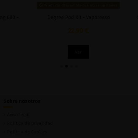
 disponible con otras opciones
e Pod Kit - Vaporesso
Xros Pro 1200mah Pod Kit 
22,90 €
28,50 €
Ver
Añadir al carri
Sobre nosotros
Aviso legal
Política de privacidad
Política de Cookies