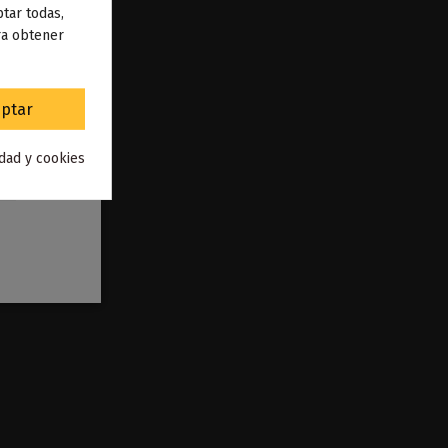
 de
tar todas,
ra obtener
to
.
ptar
idad y cookies