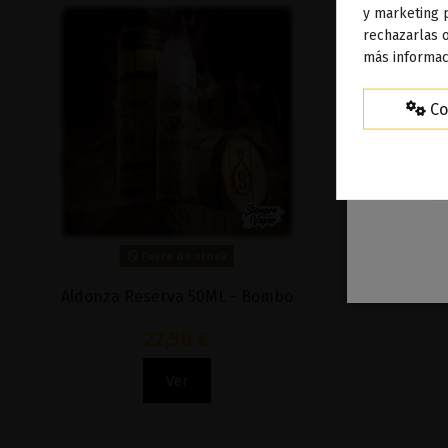
To
y marketing 
rechazarlas o
ag
más informac
Co
Fuera de stock
Aldonza Reserva 50ML - Bombo
Slow 
22,50 €
Ver