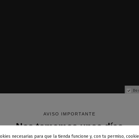
Do 
AVISO IMPORTANTE
Nos tomamos unos días
okies necesarias para que la tienda funcione y, con tu permiso, cookie