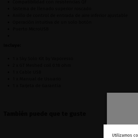
Compatibilidad con resistencias QF
Sistema de llenado superior roscado
Anillo de control de entrada de aire inferior ajustable
Operación intuitiva de un solo botón
Puerto MicroUSB
Incluye:
1 x Sky Solo Kit by Vaporesso
2 x GT Meshed coil 0.18 ohm
1 x Cable USB
1 x Manual de Usuario
1 x Tarjeta de Garantía
También puede que te guste
Utilizamos co