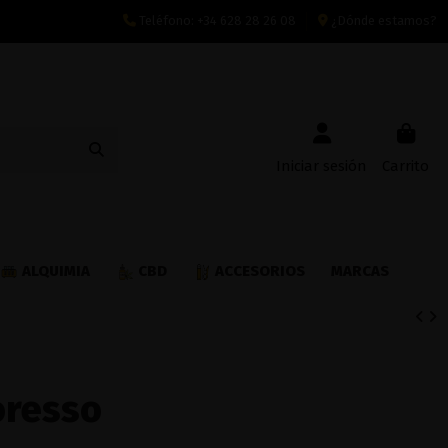
Teléfono:
+34 628 28 26 08
¿Dónde estamos?
Iniciar sesión
Carrito
ALQUIMIA
CBD
ACCESORIOS
MARCAS
oresso