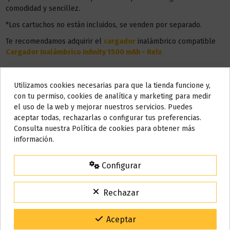
comodidad y sencillez.
*Los cartuchos no están incluidos, se venden por separado.
Te recomendamos adquirir el
cargador
inalámbrico compatible
Cargador Inalámbrico Infinity 1500 mAh - Relx
Utilizamos cookies necesarias para que la tienda funcione y,
Do not show again.
con tu permiso, cookies de analítica y marketing para medir
el uso de la web y mejorar nuestros servicios. Puedes
AVISO IMPORTANTE
aceptar todas, rechazarlas o configurar tus preferencias.
Nos tomamos unos días
Consulta nuestra Política de cookies para obtener más
información.
Todos los pedidos realizados desde el
24 de julio hasta el 10 de
agosto
comenzarán a enviarse a partir del
martes 11 de agosto
.
Configurar
15% de descuento
Para agradecerte la espera durante estos días.
Rechazar
Descripción
VACACIONES15
Código:
Gracias por tu paciencia y por seguir confiando en nosotros.
Aceptar