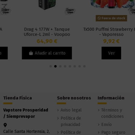
Fuera de stock
Drag 4 177W + Tanque
Tx500 Puffmi Strawberry Ice
Uforce-L 2ml - Voopoo
- Vaporesso
64,90 €
9,92 €
Añadir al carrito
Ver
Tienda Física
Sobre nosotros
Información
Vapstore Prosperidad
Aviso legal
Términos y
/ Siemprevapor
condiciones
Política de
privacidad
Envío
Calle Santa Hortensia, 2,
Política de
Pago seguro