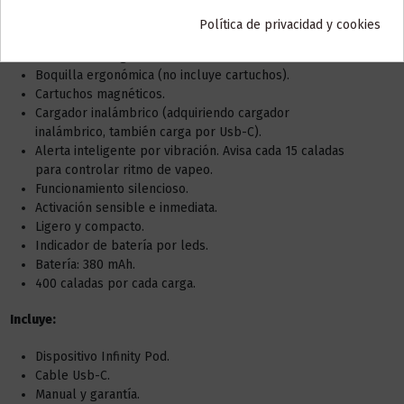
Características:
Política de privacidad y cookies
Sistema a prueba de fugas.
Sistema de carga dual.
Boquilla ergonómica (no incluye cartuchos).
Cartuchos magnéticos.
Cargador inalámbrico (adquiriendo cargador
inalámbrico, también carga por Usb-C).
Alerta inteligente por vibración. Avisa cada 15 caladas
para controlar ritmo de vapeo.
Funcionamiento silencioso.
Activación sensible e inmediata.
Ligero y compacto.
Indicador de batería por leds.
Batería: 380 mAh.
400 caladas por cada carga.
Incluye:
Dispositivo Infinity Pod.
Cable Usb-C.
Manual y garantía.