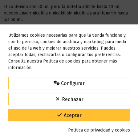
El contenido son 50 ml, pero la botella admite hasta 10 ml,
puedes añadir nicotina o nicokit sin nicotina para llenarlo hasta
los 50 ml.
Este líquido no contiene nicotina, si deseas a conseguir 3 mg de
Utilizamos cookies necesarias para que la tienda funcione y,
nicotina debes añadir
1 NICOKIT
de 10 ml con 20 mg de
Do not show again.
con tu permiso, cookies de analítica y marketing para medir
nicotina/ml.
el uso de la web y mejorar nuestros servicios. Puedes
AVISO IMPORTANTE
aceptar todas, rechazarlas o configurar tus preferencias.
AÑADIR NICOKIT DE 3 MG
Nos tomamos unos días
Consulta nuestra Política de cookies para obtener más
información.
Todos los pedidos realizados desde el
24 de julio hasta el 10 de
agosto
comenzarán a enviarse a partir del
martes 11 de agosto
.
Configurar
Detalles del producto
15% de descuento
Para agradecerte la espera durante estos días.
Rechazar
VACACIONES15
Código:
Reseñas (0)
Gracias por tu paciencia y por seguir confiando en nosotros.
Aceptar
Política de privacidad y cookies