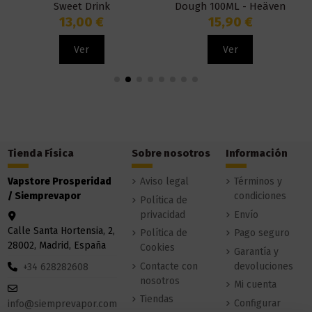
Sweet Drink
Dough 100ML - Heäven
Haze
13,00 €
15,90 €
Ver
Ver
Tienda Física
Sobre nosotros
Información
Vapstore Prosperidad
Aviso legal
Términos y
/ Siemprevapor
condiciones
Política de
privacidad
Envío
Calle Santa Hortensia, 2,
Política de
Pago seguro
28002, Madrid, España
Cookies
Garantía y
Contacte con
devoluciones
+34 628282608
nosotros
Mi cuenta
Tiendas
Configurar
info@siemprevapor.com