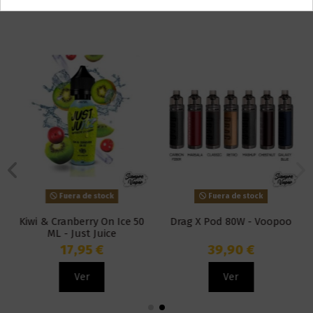
También puede que te guste
Fuera de stock
Fuera de stock
Kiwi & Cranberry On Ice 50
Drag X Pod 80W - Voopoo
ML - Just Juice
17,95 €
39,90 €
Ver
Ver