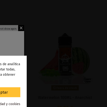
not show again.
s de analítica
 de
tar todas,
ra obtener
to
.
Fuera de stock
ptar
esso
Watermelon 100ML - Anarchist
idad y cookies