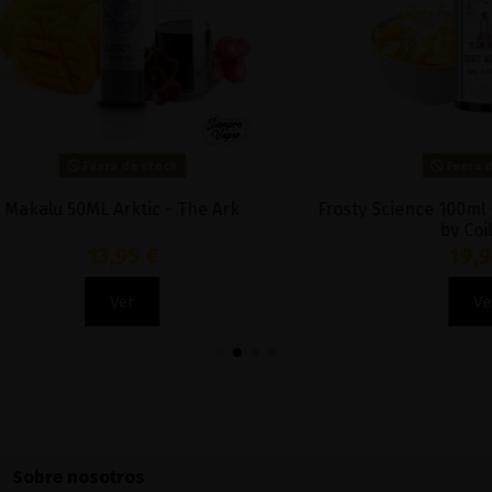
Fuera de stock
Fuera de stock
 50ML Arktic - The Ark
Frosty Science 100ml - The 
by Coil Spill
13,95 €
19,90 €
Ver
Ver
Sobre nosotros