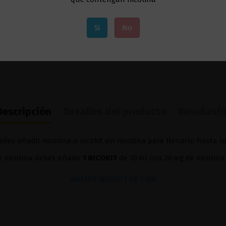
Si
No
Descripción
Detalles del producto
Reseñas
(0
des añadir nicotina o nicokit sin nicotina para llenarlo hasta l
de nicotina debes añadir
1 NICOKIT
de 10 ml con 20 mg de nicotina
AÑADIR NICOKIT DE 3 MG