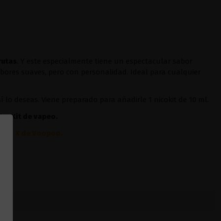
rutas
. Y este especialmente tiene un espectacular sabor
sabores suaves, pero con personalidad. Ideal para cualquier
sí lo deseas. Viene preparado para añadirle 1 nicokit de 10 ml.
ier
Kit de vapeo.
Drag X de Voopoo
.