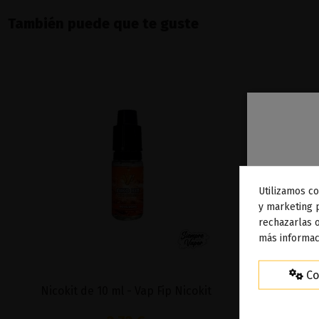
También puede que te guste
Utilizamos co
To
y marketing 
rechazarlas o
ag
más informac
Co
Nicokit de 10 ml - Vap Fip Nicokit
Ice Blue