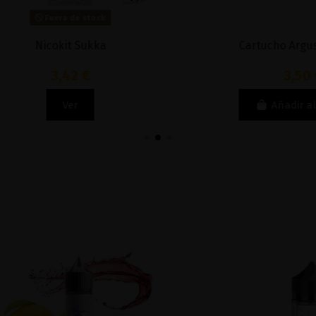
Fuera de stock
Nicokit Sukka
Cartucho Argus - V
3,42 €
3,50 €
Ver
Añadir al carri