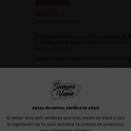
Fuera de stock
8,00 €
Impuestos incluidos
Este fabricante es especialista en sabores de
F
a
Sandia
dulce
. Para los que les gusten los 
momento del día.
Líquido al que deberás añadir la nicotina, si a
Te recomendamos usar este líquido en
cualqu
Uno de los modelos que va muy bien sería el
Añadir al carrito
Antes de entrar, verifica tu edad
Al visitar esta web certificas que eres mayor de edad y que
la legislación de tu país autoriza la compra de productos
que contengan nicotina