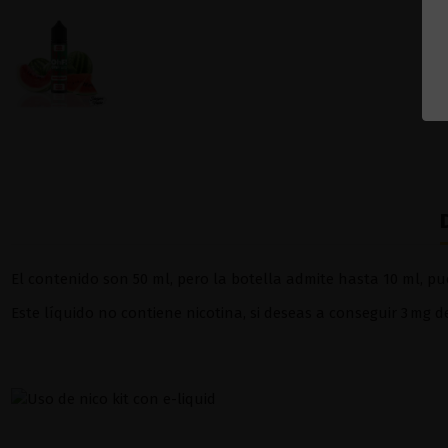
El contenido son 50 ml, pero la botella admite hasta 10 ml, pue
Este líquido no contiene nicotina, si deseas a conseguir 3 mg 