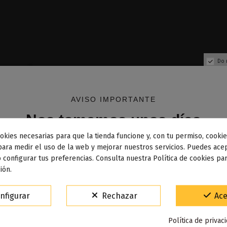
Do 
AVISO IMPORTANTE
Nos tomamos unos días
okies necesarias para que la tienda funcione y, con tu permiso, cookie
dos los pedidos realizados desde el
24 de julio hasta el 10
para medir el uso de la web y mejorar nuestros servicios. Puedes acep
 configurar tus preferencias. Consulta nuestra Política de cookies pa
osto
comenzarán a enviarse a partir del
martes 11 de agos
ión.
Fuera de stock
Fuera de stock
15% de descuento
nfigurar
Rechazar
Ace
 Melon 50ML - Pachamama
Swag 2 Kit - Vapor
Para agradecerte la espera durante estos días.
Política de privac
VACACIONES15
Código: