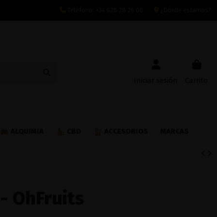
Teléfono:
+34 628 28 26 08
¿Dónde estamos?
Iniciar sesión
Carrito
ALQUIMIA
CBD
ACCESORIOS
MARCAS
- OhFruits