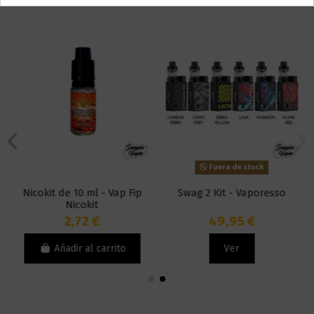
Fuera de stock
Nicokit de 10 ml - Vap Fip
Swag 2 Kit - Vaporesso
Nicokit
2,72 €
49,95 €
Añadir al carrito
Ver