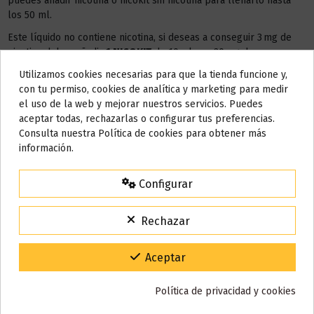
puedes añadir nicotina o nicokit sin nicotina para llenarlo hasta
los 50 ml.
Este líquido no contiene nicotina, si deseas a conseguir 3 mg de
nicotina debes añadir
1 NICOKIT
de 10 ml con 20 mg de
nicotina/ml.
Utilizamos cookies necesarias para que la tienda funcione y,
Do not show again.
con tu permiso, cookies de analítica y marketing para medir
AÑADIR NICOKIT DE 3 MG
el uso de la web y mejorar nuestros servicios. Puedes
AVISO IMPORTANTE
aceptar todas, rechazarlas o configurar tus preferencias.
Nos tomamos unos días
Consulta nuestra Política de cookies para obtener más
información.
Todos los pedidos realizados desde el
24 de julio hasta el 10 de
Detalles del producto
agosto
comenzarán a enviarse a partir del
martes 11 de agosto
.
Configurar
15% de descuento
Para agradecerte la espera durante estos días.
Reseñas (0)
Rechazar
VACACIONES15
Código:
Gracias por tu paciencia y por seguir confiando en nosotros.
Aceptar
También puede que te guste
Política de privacidad y cookies