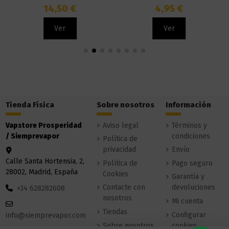
14,50 €
4,95 €
Ver
Ver
Tienda Física
Sobre nosotros
Información
Vapstore Prosperidad
Aviso legal
Términos y
/ Siemprevapor
condiciones
Política de
privacidad
Envío
Calle Santa Hortensia, 2,
Política de
Pago seguro
28002, Madrid, España
Cookies
Garantía y
Contacte con
devoluciones
+34 628282608
nosotros
Mi cuenta
Tiendas
Configurar
info@siemprevapor.com
Sobre nosotros
cookies