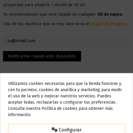
preparado para añadirle 1 nicokit de 10 ml.
Te recomendamos usar este líquido en
cualquier
Kit de vapeo.
Uno de los modelos que va muy bien sería el
Drag 3 de Voopoo
.
Utilizamos cookies necesarias para que la tienda funcione y,
Do not show again.
con tu permiso, cookies de analítica y marketing para medir
el uso de la web y mejorar nuestros servicios. Puedes
AVISO IMPORTANTE
aceptar todas, rechazarlas o configurar tus preferencias.
Descripción
Nos tomamos unos días
Consulta nuestra Política de cookies para obtener más
información.
Todos los pedidos realizados desde el
24 de julio hasta el 10 de
agosto
comenzarán a enviarse a partir del
martes 11 de agosto
.
El contenido son 50 ml, pero la botella admite hasta 10 ml,
Configurar