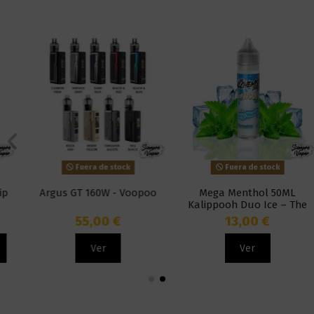
Fuera de stock
Fuera de stock
Argus GT 160W - Voopoo
Mega Menthol 50ML
Kalippooh Duo Ice – The
Alchemist Juice
55,00 €
13,00 €
Ver
Ver