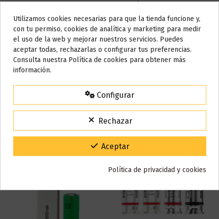
Base
30% PG / 70% VG
Utilizamos cookies necesarias para que la tienda funcione y,
Do not show again.
Marca
Bombo
con tu permiso, cookies de analítica y marketing para medir
el uso de la web y mejorar nuestros servicios. Puedes
Referencia
001203
AVISO IMPORTANTE
aceptar todas, rechazarlas o configurar tus preferencias.
ean13
3219017367595
Nos tomamos unos días
Consulta nuestra Política de cookies para obtener más
información.
Todos los pedidos realizados desde el
24 de julio hasta el 10 de
Reseñas (0)
agosto
comenzarán a enviarse a partir del
martes 11 de agosto
.
Configurar
15% de descuento
Para agradecerte la espera durante estos días.
Rechazar
VACACIONES15
Código:
También puede que te guste
Gracias por tu paciencia y por seguir confiando en nosotros.
Aceptar
Política de privacidad y cookies