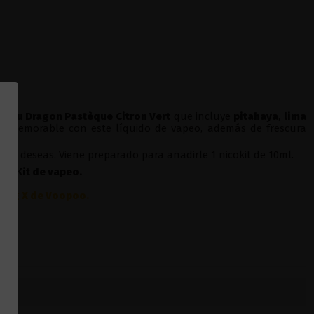
ts Du Dragon Pastèque Citron Vert
que incluye
pitahaya
,
lima
 memorable con este líquido de vapeo, además de frescura
sí lo deseas. Viene preparado para añadirle 1 nicokit de 10ml.
ier
Kit de vapeo.
Drag X de Voopoo
.