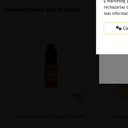
To
y marketing 
rechazarlas o
ag
También puede que te guste
más informac
Co
Nicokit de 10 ml - Vap Fip Nicokit
Mango P