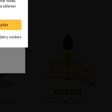
 de
tar todas,
ra obtener
to
.
ptar
idad y cookies
Fuera de stock
archist
Lemon 50ML - OhFruits