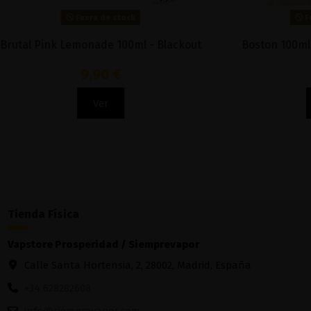
Fuera de stock
Red Apple 50ml - Nasty Juice
Ice Strawber
15,95 €
Ver
Tienda Física
Vapstore Prosperidad / Siemprevapor
Calle Santa Hortensia, 2, 28002, Madrid, España
+34 628282608