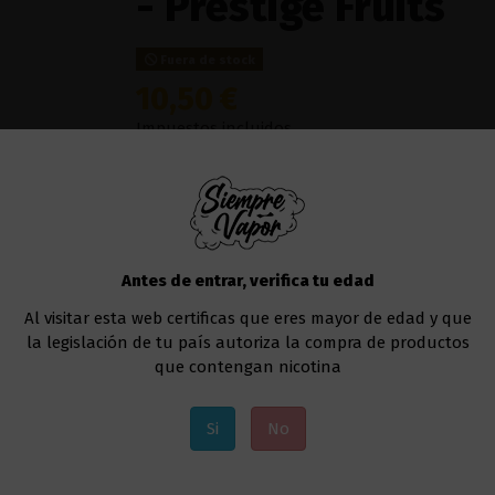
- Prestige Fruits
Fuera de stock
10,50 €
Impuestos incluidos
Prueba la mayor variedad de frutas en el
Frui
y
sandía
.
Prestige Fruits
ha creado un sabor
gracias a su inclusión de
hielo
.
Líquido al que deberás añadir la nicotina, si a
Te recomendamos usar este líquido en
cualqu
Antes de entrar, verifica tu edad
Uno de los modelos que va muy bien sería el
Al visitar esta web certificas que eres mayor de edad y que
la legislación de tu país autoriza la compra de productos
Añadir al carrito
que contengan nicotina
Si
No