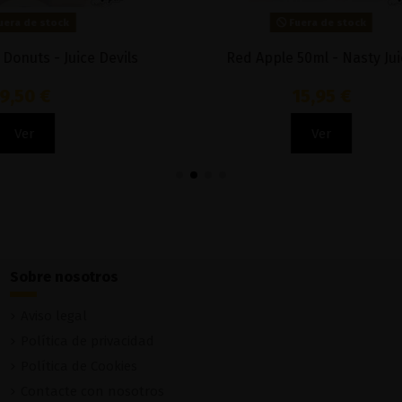
Fuera de stock
Fuera de stock
ry Kiwi 50ml - OhFruits 50/50
Strawberry Watermelon 1
6,90 €
17,90 €
Ver
Ver
Sobre nosotros
Aviso legal
Política de privacidad
Política de Cookies
Contacte con nosotros