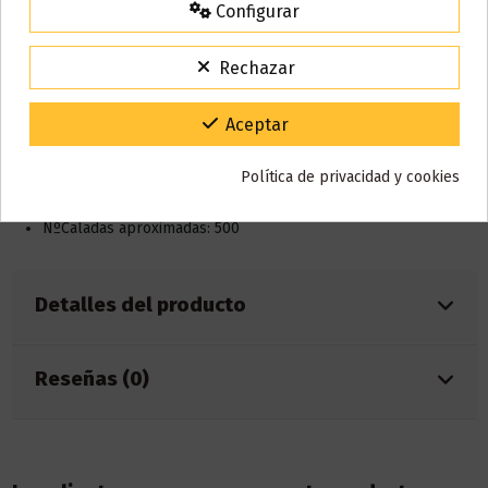
Configurar
15% de descuento
Para agradecerte la espera durante estos días.
Descripción
Rechazar
VACACIONES15
Código:
Gracias por tu paciencia y por seguir confiando en nosotros.
Aceptar
Características:
Política de privacidad y cookies
Capacidad eliquid: 2ml
Batería 400mAh integrada
NºCaladas aproximadas: 500
Detalles del producto
Reseñas (0)