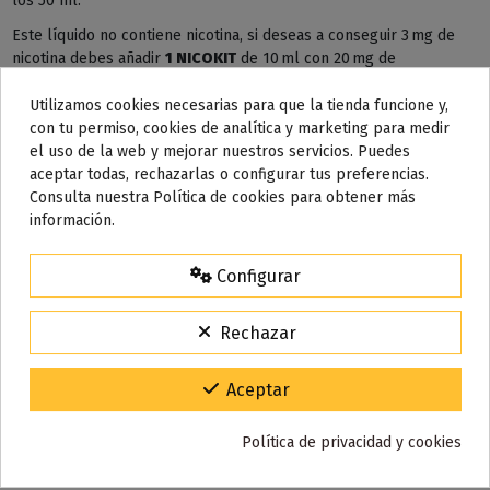
los 50 ml.
Este líquido no contiene nicotina, si deseas a conseguir 3 mg de
nicotina debes añadir
1 NICOKIT
de 10 ml con 20 mg de
nicotina/ml.
Utilizamos cookies necesarias para que la tienda funcione y,
AÑADIR NICOKIT DE 3 MG
con tu permiso, cookies de analítica y marketing para medir
el uso de la web y mejorar nuestros servicios. Puedes
aceptar todas, rechazarlas o configurar tus preferencias.
Consulta nuestra Política de cookies para obtener más
información.
Detalles del producto
Configurar
Reseñas (0)
Rechazar
Aceptar
También puede que te guste
Política de privacidad y cookies