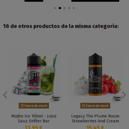
16 de otros productos de la misma categoría:
Fuera de stock
Fuera de stock
Mojito Ice 100ml - Juice
Legacy The Plume Room
Sauz Drifter Bar
Strawberries And Cream
100ml - Five Pawns
13,95 €
15,45 €