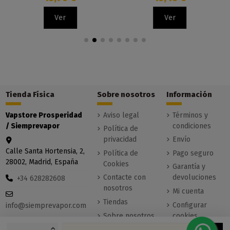
Ver
Ver
Tienda Física
Sobre nosotros
Información
Vapstore Prosperidad
Aviso legal
Términos y
/ Siemprevapor
condiciones
Política de
privacidad
Envío
Calle Santa Hortensia, 2,
Política de
Pago seguro
28002, Madrid, España
Cookies
Garantía y
Contacte con
devoluciones
+34 628282608
nosotros
Mi cuenta
Tiendas
Configurar
info@siemprevapor.com
Sobre nosotros
cookies