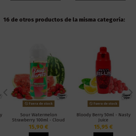
16 de otros productos de la misma categoría:
Fuera de stock
Fuera de stock
Sour Watermelon
Bloody Berry 50ml - Nasty
Strawberry 100ml - Cloud
Juice
Nurdz
15,90 €
15,95 €