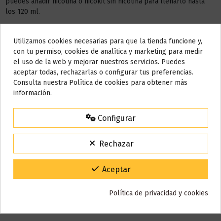
puedes añadir nicotina o nicokit sin nicotina para llenarlo hasta
los 120 ml.
Este líquido no contiene nicotina, si deseas a conseguir 3 mg de
nicotina debes añadir
2 NICOKIT
de 10 ml con 20 mg de
Utilizamos cookies necesarias para que la tienda funcione y,
Do not show again.
nicotina/ml.
con tu permiso, cookies de analítica y marketing para medir
el uso de la web y mejorar nuestros servicios. Puedes
AÑADIR NICOKIT DE 3 MG
AVISO IMPORTANTE
aceptar todas, rechazarlas o configurar tus preferencias.
Nos tomamos unos días
Consulta nuestra Política de cookies para obtener más
información.
Todos los pedidos realizados desde el
24 de julio hasta el 10 de
agosto
comenzarán a enviarse a partir del
martes 11 de agosto
.
Detalles del producto
Configurar
15% de descuento
Para agradecerte la espera durante estos días.
Rechazar
VACACIONES15
Código:
Reseñas (0)
Gracias por tu paciencia y por seguir confiando en nosotros.
Aceptar
Política de privacidad y cookies
También puede que te guste