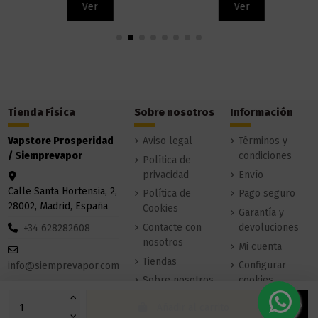
Ver
Ver
Tienda Física
Sobre nosotros
Información
Vapstore Prosperidad
Aviso legal
Términos y
/ Siemprevapor
condiciones
Política de
privacidad
Envío
Calle Santa Hortensia, 2,
Política de
Pago seguro
28002, Madrid, España
Cookies
Garantía y
Contacte con
devoluciones
+34 628282608
nosotros
Mi cuenta
Tiendas
Configurar
info@siemprevapor.com
Sobre nosotros
cookies
Añadir al carrito